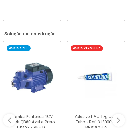
Solução em construção
PASTA AZUL
PASTA VERMELHA
Bomba Periférica 1CV
Adesivo PVC 17g Cola
Bivolt QB80 Azul e Preto
Tubo - Ref. 3130009 -
DIMAX / REF. D...
BRASCOLA