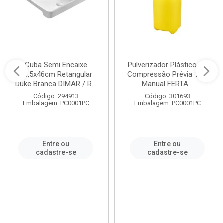
Cuba Semi Encaixe
Pulverizador Plástico de
58,5x46cm Retangular
Compressão Prévia 1,5L
Duke Branca DIMAR / R...
Manual FERTA...
Código: 294913
Código: 301693
Embalagem: PC0001PC
Embalagem: PC0001PC
Entre ou
Entre ou
cadastre-se
cadastre-se