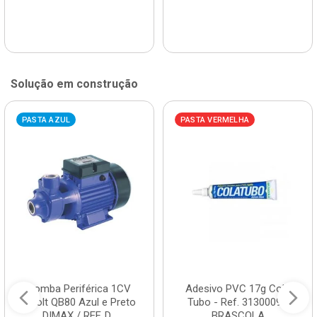
Solução em construção
PASTA AZUL
PASTA VERMELHA
Bomba Periférica 1CV
Adesivo PVC 17g Cola
Bivolt QB80 Azul e Preto
Tubo - Ref. 3130009 -
DIMAX / REF. D...
BRASCOLA