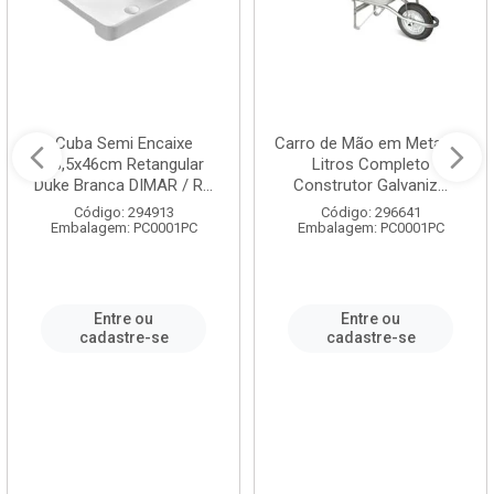
Cuba Semi Encaixe
Carro de Mão em Metal 60
58,5x46cm Retangular
Litros Completo
Duke Branca DIMAR / R...
Construtor Galvaniz...
Código: 294913
Código: 296641
Embalagem: PC0001PC
Embalagem: PC0001PC
Entre ou
Entre ou
cadastre-se
cadastre-se