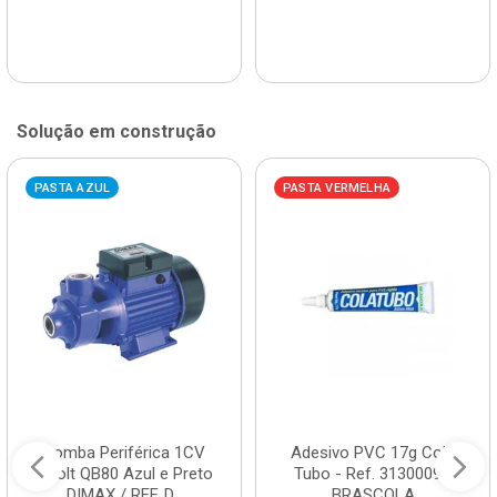
Solução em construção
PASTA AZUL
PASTA VERMELHA
Bomba Periférica 1CV
Adesivo PVC 17g Cola
Bivolt QB80 Azul e Preto
Tubo - Ref. 3130009 -
DIMAX / REF. D...
BRASCOLA