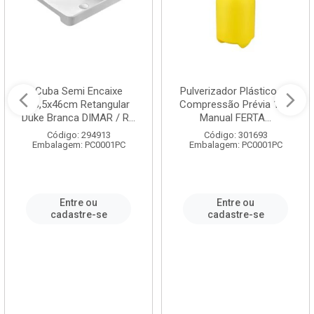
Cuba Semi Encaixe
Pulverizador Plástico de
58,5x46cm Retangular
Compressão Prévia 1,5L
Duke Branca DIMAR / R...
Manual FERTA...
Código: 294913
Código: 301693
Embalagem: PC0001PC
Embalagem: PC0001PC
Entre ou
Entre ou
cadastre-se
cadastre-se