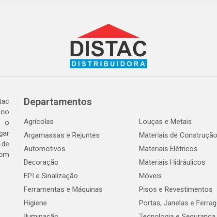
Departamentos
tac
 no
Agrícolas
Louças e Metais
o o
gar
Argamassas e Rejuntes
Materiais de Construçã
 de
Automotivos
Materiais Elétricos
com
Decoração
Materiais Hidráulicos
EPI e Sinalização
Móveis
Ferramentas e Máquinas
Pisos e Revestimentos
Higiene
Portas, Janelas e Ferra
Iluminação
Tecnologia e Segurança