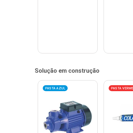
Solução em construção
ELHA
PASTA AZUL
PASTA VERM