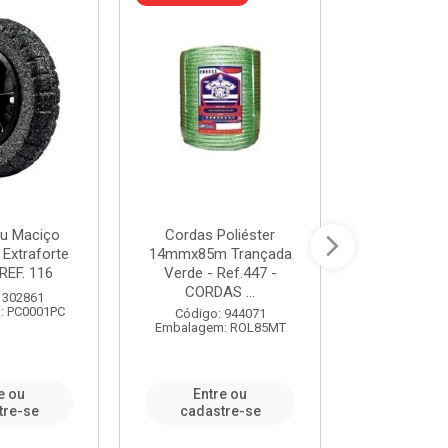
u Maciço
Cordas Poliéster
Furadeira de
 Extraforte
14mmx85m Trançada
Polegadas 
REF. 116
Verde - Ref.447 -
Velocidad
CORDAS ...
 302861
Código:
: PC0001PC
Embalagem:
Código: 944071
Embalagem: ROL85MT
e ou
Entre ou
Entr
tre-se
cadastre-se
cadast