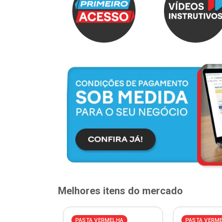
Melhores itens do mercado
ELHA
PASTA VERMELHA
PASTA VERM