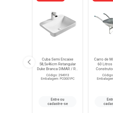
 Nivela Piso
Cuba Semi Encaixe
Carro de M
0 Peças Eco
58,5x46cm Retangular
60 Litro
TAG / REF...
Duke Branca DIMAR / R...
Construtor
: 982306
Código: 294913
Código
m: PT0050PC
Embalagem: PC0001PC
Embalagem
re ou
Entre ou
Ent
stre-se
cadastre-se
cadas