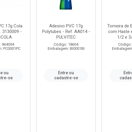
VC 17g Cola
Adesivo PVC 17g
Torneira de
. 3130009 -
Polytubes - Ref. AA014 -
com Haste 
SCOLA
PULVITEC
1/2 e 3/
: 964094
Código: 18604
Código:
: PC0001PC
Embalagem: BI0001BI
Embalagem
re ou
Entre ou
Entr
tre-se
cadastre-se
cadas