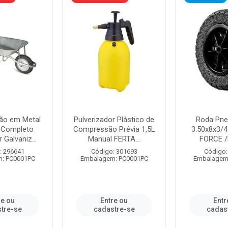
ão em Metal
Pulverizador Plástico de
Roda Pne
s Completo
Compressão Prévia 1,5L
3.50x8x3/4
 Galvaniz...
Manual FERTA...
FORCE /
: 296641
Código: 301693
Código:
: PC0001PC
Embalagem: PC0001PC
Embalagem
re ou
Entre ou
Entr
tre-se
cadastre-se
cadas