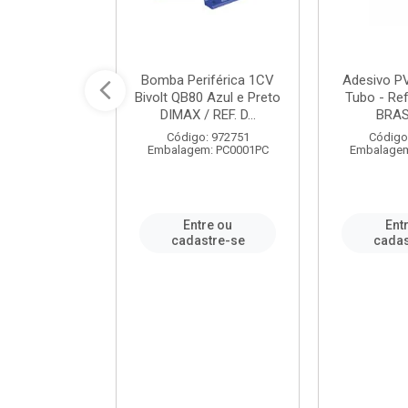
ável em PVC
Bomba Periférica 1CV
Adesivo P
ORTLEV / REF.
Bivolt QB80 Azul e Preto
Tubo - Ref
10129
DIMAX / REF. D...
BRA
: 995336
Código: 972751
Código
m: PC0001PC
Embalagem: PC0001PC
Embalagem
re ou
Entre ou
Ent
stre-se
cadastre-se
cadas