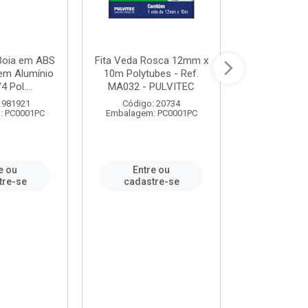
 Boia em ABS
Fita Veda Rosca 12mm x
Tê Soldável
em Alumínio
10m Polytubes - Ref.
Ref.222002
4 Pol....
MA032 - PULVITEC
 981921
Código: 20734
Código:
: PC0001PC
Embalagem: PC0001PC
Embalagem:
e ou
Entre ou
Entr
tre-se
cadastre-se
cadast