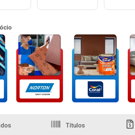
ócio
idos
Títulos