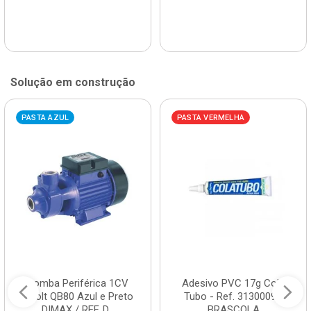
Solução em construção
PASTA AZUL
PASTA VERMELHA
Bomba Periférica 1CV
Adesivo PVC 17g Cola
Bivolt QB80 Azul e Preto
Tubo - Ref. 3130009 -
DIMAX / REF. D...
BRASCOLA