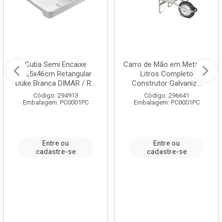
Cuba Semi Encaixe
Carro de Mão em Metal 60
58,5x46cm Retangular
Litros Completo
Duke Branca DIMAR / R...
Construtor Galvaniz...
Código: 294913
Código: 296641
Embalagem: PC0001PC
Embalagem: PC0001PC
Entre ou
Entre ou
cadastre-se
cadastre-se