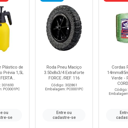
r Plástico de
Roda Pneu Maciço
Cordas P
 Prévia 1,5L
3.50x8x3/4 Extraforte
14mmx85m
FERTA...
FORCE /REF. 116
Verde - 
CORDA
: 301693
Código: 302861
: PC0001PC
Embalagem: PC0001PC
Código:
Embalagem
re ou
Entre ou
Entr
tre-se
cadastre-se
cadas