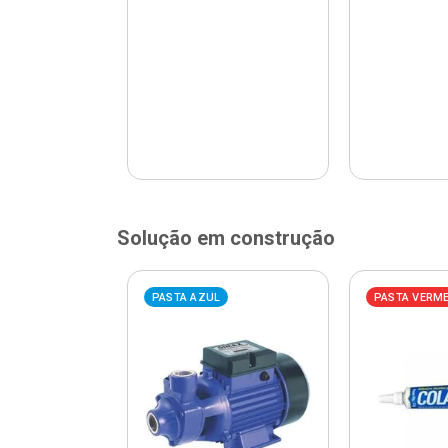
Solução em construção
ELHA
PASTA AZUL
PASTA VERM