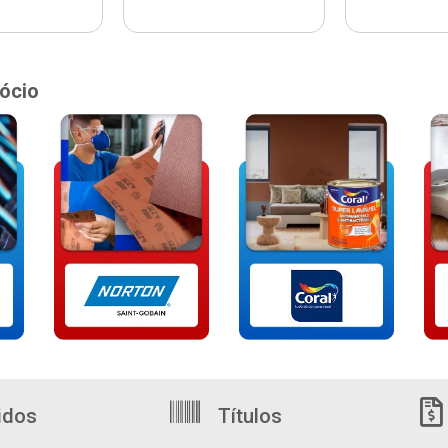
ócio
idos
Títulos