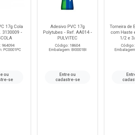
VC 17g Cola
Adesivo PVC 17g
Torneira de
. 3130009 -
Polytubes - Ref. AA014 -
com Haste 
SCOLA
PULVITEC
1/2 e 3/
: 964094
Código: 18604
Código:
: PC0001PC
Embalagem: BI0001BI
Embalagem
re ou
Entre ou
Entr
tre-se
cadastre-se
cadas