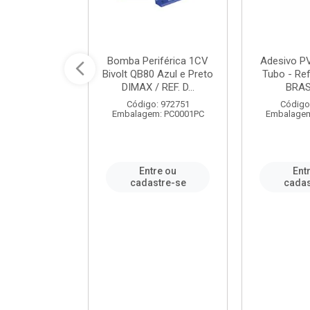
ável em PVC
Bomba Periférica 1CV
Adesivo P
ORTLEV / REF.
Bivolt QB80 Azul e Preto
Tubo - Ref
10129
DIMAX / REF. D...
BRA
: 995336
Código: 972751
Código
m: PC0001PC
Embalagem: PC0001PC
Embalagem
re ou
Entre ou
Ent
stre-se
cadastre-se
cadas