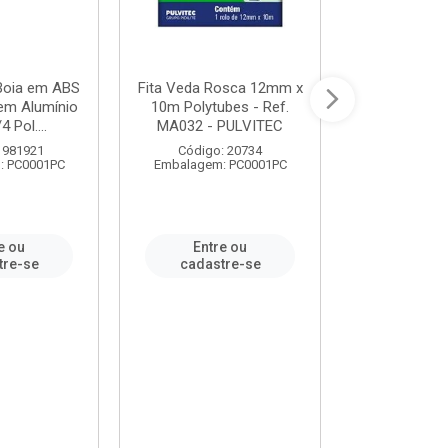
 Boia em ABS
Fita Veda Rosca 12mm x
Tê Soldável
em Alumínio
10m Polytubes - Ref.
Ref.222002
4 Pol....
MA032 - PULVITEC
 981921
Código: 20734
Código:
: PC0001PC
Embalagem: PC0001PC
Embalagem:
e ou
Entre ou
Entr
tre-se
cadastre-se
cadast