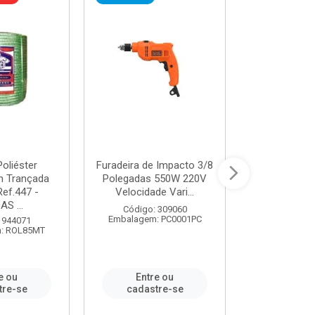
oliéster
Furadeira de Impacto 3/8
Tomada em B
 Trançada
Polegadas 550W 220V
2P+T 20A Ne
Ref.447 -
Velocidade Vari...
/ REF. 
S ...
Código: 309060
Código:
Embalagem: PC0001PC
Embalagem:
 944071
: ROL85MT
e ou
Entre ou
Entr
tre-se
cadastre-se
cadast