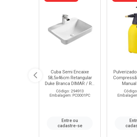
 Rede Aço
Cuba Semi Encaixe
Pulverizado
0 Zincado 12
58,5x46cm Retangular
Compressão
f.91610 - ...
Duke Branca DIMAR / R...
Manual 
o: 18790
Código: 294913
Código
m: SC0012PA
Embalagem: PC0001PC
Embalagem
re ou
Entre ou
Ent
stre-se
cadastre-se
cadas