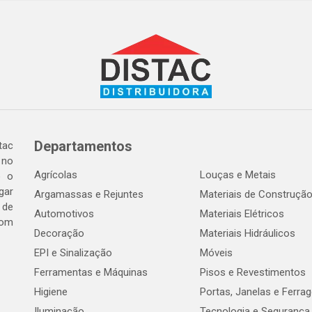
Departamentos
tac
 no
Agrícolas
Louças e Metais
o o
gar
Argamassas e Rejuntes
Materiais de Construçã
 de
Automotivos
Materiais Elétricos
com
Decoração
Materiais Hidráulicos
EPI e Sinalização
Móveis
Ferramentas e Máquinas
Pisos e Revestimentos
Higiene
Portas, Janelas e Ferra
Iluminação
Tecnologia e Segurança