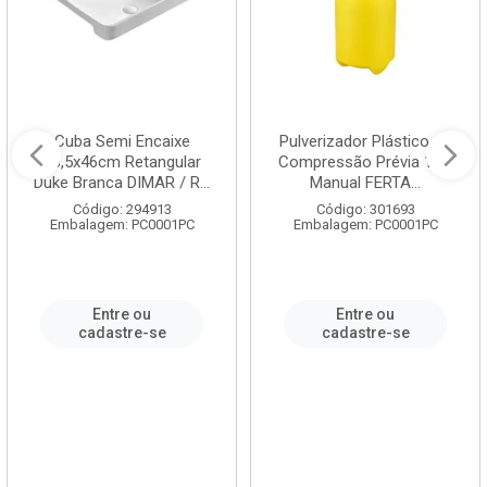
Cuba Semi Encaixe
Pulverizador Plástico de
58,5x46cm Retangular
Compressão Prévia 1,5L
Duke Branca DIMAR / R...
Manual FERTA...
Código: 294913
Código: 301693
Embalagem: PC0001PC
Embalagem: PC0001PC
Entre ou
Entre ou
cadastre-se
cadastre-se