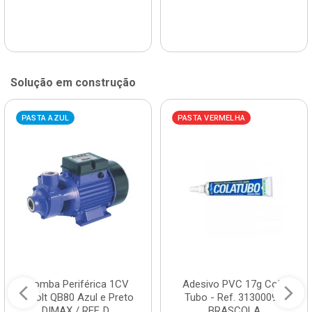
Solução em construção
PASTA AZUL
PASTA VERMELHA
Bomba Periférica 1CV
Adesivo PVC 17g Cola
Bivolt QB80 Azul e Preto
Tubo - Ref. 3130009 -
DIMAX / REF. D...
BRASCOLA