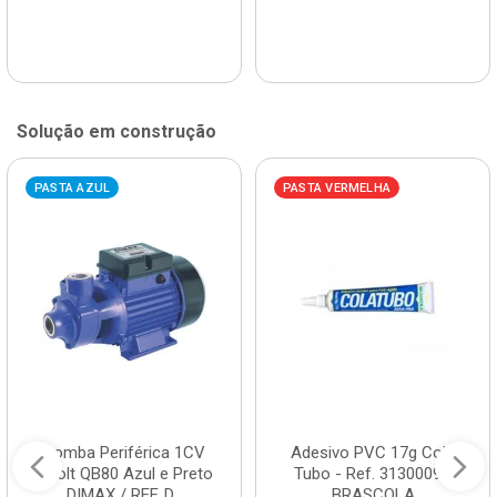
Solução em construção
PASTA AZUL
PASTA VERMELHA
Bomba Periférica 1CV
Adesivo PVC 17g Cola
Bivolt QB80 Azul e Preto
Tubo - Ref. 3130009 -
DIMAX / REF. D...
BRASCOLA