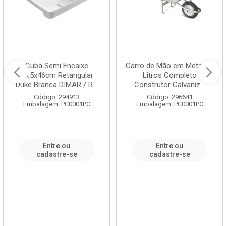
Cuba Semi Encaixe
Carro de Mão em Metal 60
58,5x46cm Retangular
Litros Completo
Duke Branca DIMAR / R...
Construtor Galvaniz...
Código: 294913
Código: 296641
Embalagem: PC0001PC
Embalagem: PC0001PC
Entre ou
Entre ou
cadastre-se
cadastre-se