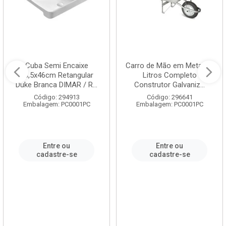
Cuba Semi Encaixe
Carro de Mão em Metal 60
58,5x46cm Retangular
Litros Completo
Duke Branca DIMAR / R...
Construtor Galvaniz...
Código: 294913
Código: 296641
Embalagem: PC0001PC
Embalagem: PC0001PC
Entre ou
Entre ou
cadastre-se
cadastre-se