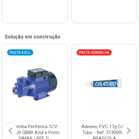
Solução em construção
PASTA AZUL
PASTA VERMELHA
Bomba Periférica 1CV
Adesivo PVC 17g Cola
Bivolt QB80 Azul e Preto
Tubo - Ref. 3130009 -
DIMAX / REF. D...
BRASCOLA