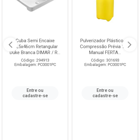
Cuba Semi Encaixe
Pulverizador Plástico de
58,5x46cm Retangular
Compressão Prévia 1,5L
Duke Branca DIMAR / R...
Manual FERTA...
Código: 294913
Código: 301693
Embalagem: PC0001PC
Embalagem: PC0001PC
Entre ou
Entre ou
cadastre-se
cadastre-se