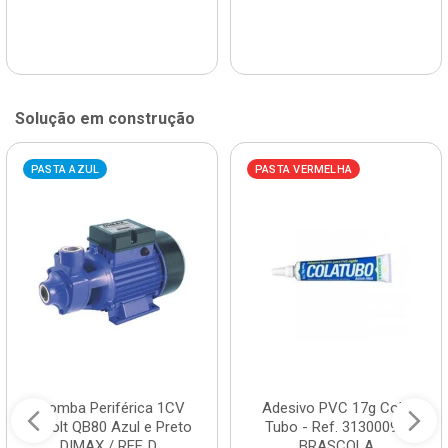
Solução em construção
PASTA AZUL
PASTA VERMELHA
Bomba Periférica 1CV
Adesivo PVC 17g Cola
Bivolt QB80 Azul e Preto
Tubo - Ref. 3130009 -
DIMAX / REF. D...
BRASCOLA