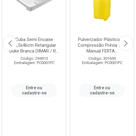
Cuba Semi Encaixe
Pulverizador Plástico de
58,5x46cm Retangular
Compressão Prévia 1,5L
Duke Branca DIMAR / R...
Manual FERTA...
Código: 294913
Código: 301693
Embalagem: PC0001PC
Embalagem: PC0001PC
Entre ou
Entre ou
cadastre-se
cadastre-se