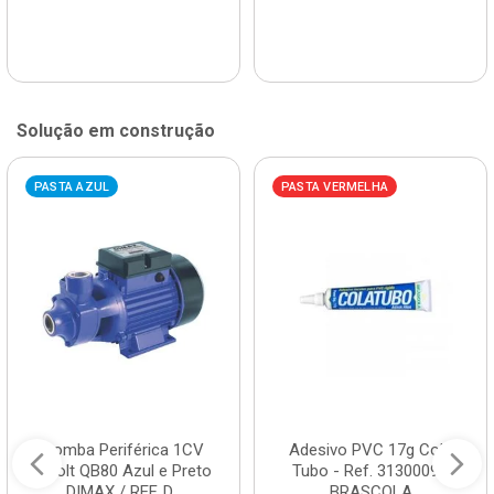
Solução em construção
PASTA AZUL
PASTA VERMELHA
Bomba Periférica 1CV
Adesivo PVC 17g Cola
Bivolt QB80 Azul e Preto
Tubo - Ref. 3130009 -
DIMAX / REF. D...
BRASCOLA