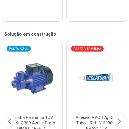
Solução em construção
PASTA AZUL
PASTA VERMELHA
Bomba Periférica 1CV
Adesivo PVC 17g Cola
Bivolt QB80 Azul e Preto
Tubo - Ref. 3130009 -
DIMAX / REF. D...
BRASCOLA