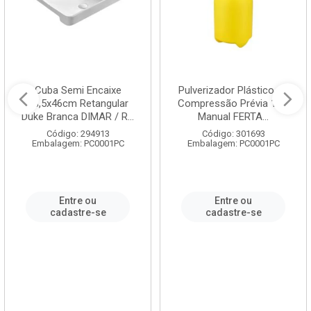
Cuba Semi Encaixe
Pulverizador Plástico de
58,5x46cm Retangular
Compressão Prévia 1,5L
Duke Branca DIMAR / R...
Manual FERTA...
Código: 294913
Código: 301693
Embalagem: PC0001PC
Embalagem: PC0001PC
Entre ou
Entre ou
cadastre-se
cadastre-se