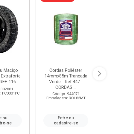
u Maciço
Cordas Poliéster
Furadeira de
 Extraforte
14mmx85m Trançada
Polegadas 
REF. 116
Verde - Ref.447 -
Velocidad
CORDAS ...
 302861
Código:
: PC0001PC
Embalagem:
Código: 944071
Embalagem: ROL85MT
e ou
Entre ou
Entr
tre-se
cadastre-se
cadast