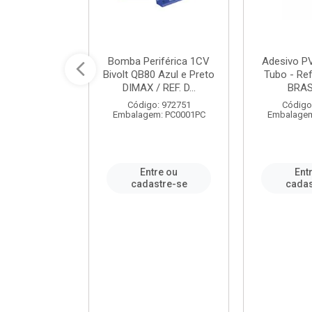
ável em PVC
Bomba Periférica 1CV
Adesivo P
ORTLEV / REF.
Bivolt QB80 Azul e Preto
Tubo - Ref
10129
DIMAX / REF. D...
BRA
: 995336
Código: 972751
Código
m: PC0001PC
Embalagem: PC0001PC
Embalagem
re ou
Entre ou
Ent
stre-se
cadastre-se
cadas