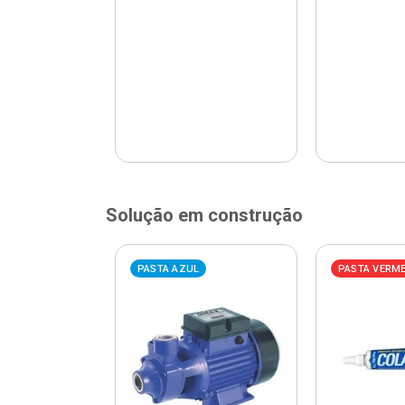
Solução em construção
ELHA
PASTA AZUL
PASTA VERM