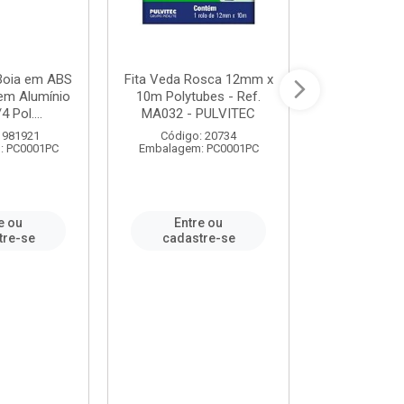
 Boia em ABS
Fita Veda Rosca 12mm x
Tê Soldável
em Alumínio
10m Polytubes - Ref.
Ref.222002
4 Pol....
MA032 - PULVITEC
 981921
Código: 20734
Código:
: PC0001PC
Embalagem: PC0001PC
Embalagem:
e ou
Entre ou
Entr
tre-se
cadastre-se
cadast