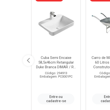
 Nivela Piso
Cuba Semi Encaixe
Carro de M
0 Peças Eco
58,5x46cm Retangular
60 Litro
TAG / REF...
Duke Branca DIMAR / R...
Construtor
: 982306
Código: 294913
Código
m: PT0050PC
Embalagem: PC0001PC
Embalagem
re ou
Entre ou
Ent
stre-se
cadastre-se
cadas