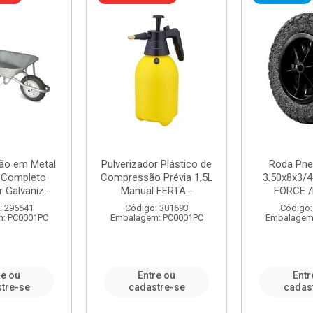
ão em Metal
Pulverizador Plástico de
Roda Pne
s Completo
Compressão Prévia 1,5L
3.50x8x3/4
 Galvaniz...
Manual FERTA...
FORCE /
: 296641
Código: 301693
Código:
: PC0001PC
Embalagem: PC0001PC
Embalagem
re ou
Entre ou
Entr
tre-se
cadastre-se
cadas