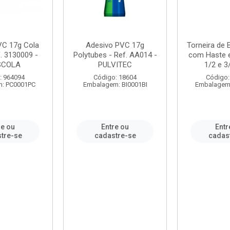
VC 17g Cola
Adesivo PVC 17g
Torneira de
. 3130009 -
Polytubes - Ref. AA014 -
com Haste 
SCOLA
PULVITEC
1/2 e 3/
: 964094
Código: 18604
Código:
: PC0001PC
Embalagem: BI0001BI
Embalagem
re ou
Entre ou
Entr
tre-se
cadastre-se
cadas