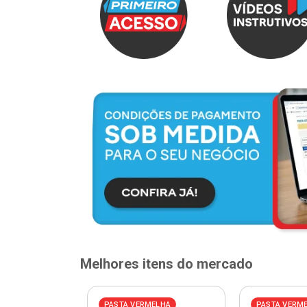
Melhores itens do mercado
ELHA
PASTA VERMELHA
PASTA VERM