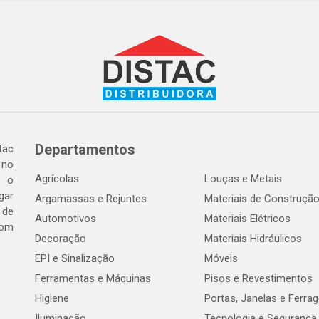
Departamentos
tac
 no
Agrícolas
Louças e Metais
o o
gar
Argamassas e Rejuntes
Materiais de Construçã
 de
Automotivos
Materiais Elétricos
com
Decoração
Materiais Hidráulicos
EPI e Sinalização
Móveis
Ferramentas e Máquinas
Pisos e Revestimentos
Higiene
Portas, Janelas e Ferra
Iluminação
Tecnologia e Segurança