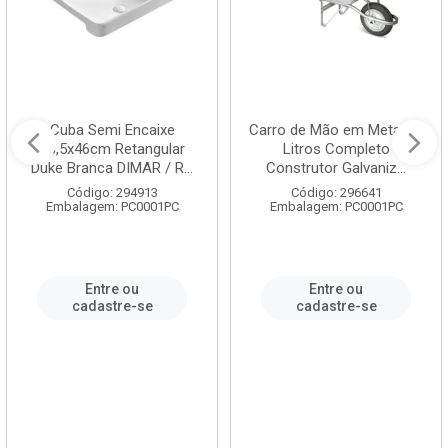
Cuba Semi Encaixe
Carro de Mão em Metal 60
58,5x46cm Retangular
Litros Completo
Duke Branca DIMAR / R...
Construtor Galvaniz...
Código: 294913
Código: 296641
Embalagem: PC0001PC
Embalagem: PC0001PC
Entre ou
Entre ou
cadastre-se
cadastre-se