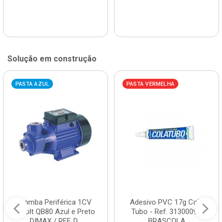
Solução em construção
PASTA AZUL
PASTA VERMELHA
Bomba Periférica 1CV
Adesivo PVC 17g Cola
Bivolt QB80 Azul e Preto
Tubo - Ref. 3130009 -
DIMAX / REF. D...
BRASCOLA