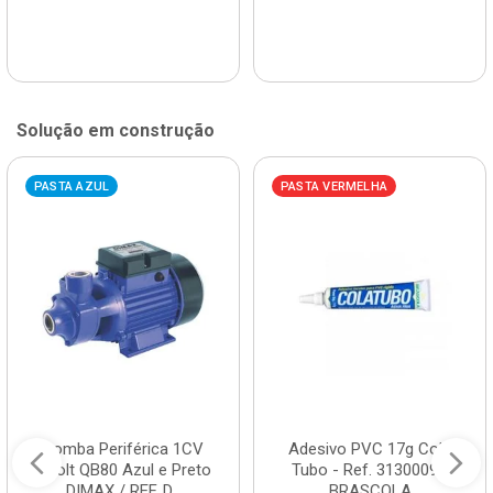
Solução em construção
PASTA AZUL
PASTA VERMELHA
Bomba Periférica 1CV
Adesivo PVC 17g Cola
Bivolt QB80 Azul e Preto
Tubo - Ref. 3130009 -
DIMAX / REF. D...
BRASCOLA