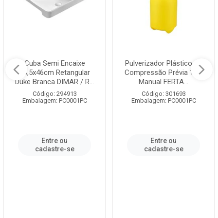
Cuba Semi Encaixe
Pulverizador Plástico de
58,5x46cm Retangular
Compressão Prévia 1,5L
Duke Branca DIMAR / R...
Manual FERTA...
Código: 294913
Código: 301693
Embalagem: PC0001PC
Embalagem: PC0001PC
Entre ou
Entre ou
cadastre-se
cadastre-se