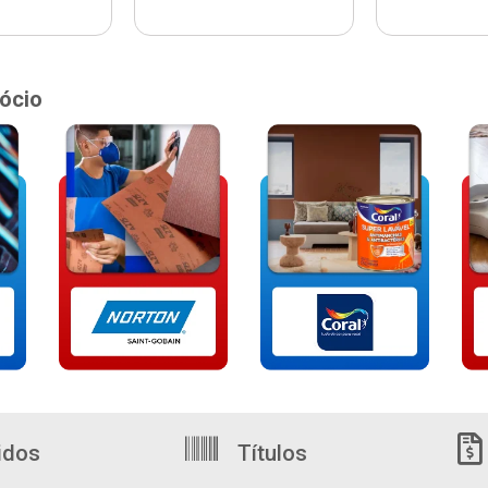
ócio
idos
Títulos