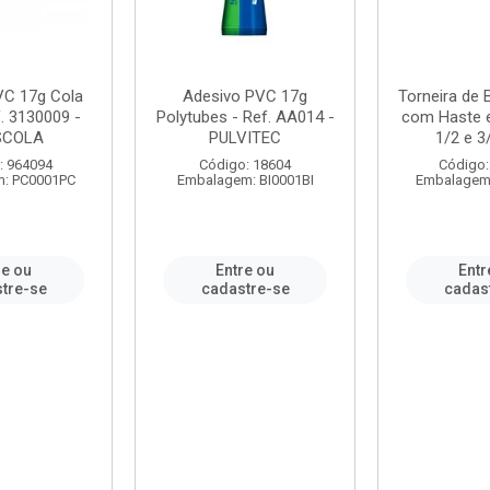
VC 17g Cola
Adesivo PVC 17g
Torneira de
. 3130009 -
Polytubes - Ref. AA014 -
com Haste 
SCOLA
PULVITEC
1/2 e 3/
: 964094
Código: 18604
Código:
: PC0001PC
Embalagem: BI0001BI
Embalagem
re ou
Entre ou
Entr
tre-se
cadastre-se
cadas