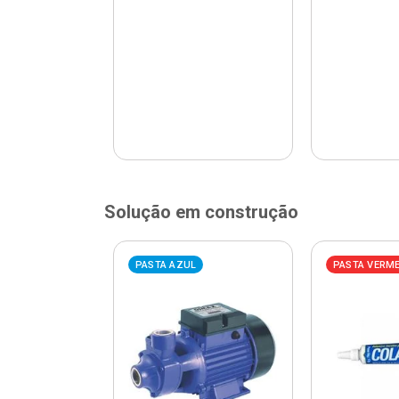
Solução em construção
ELHA
PASTA AZUL
PASTA VERM