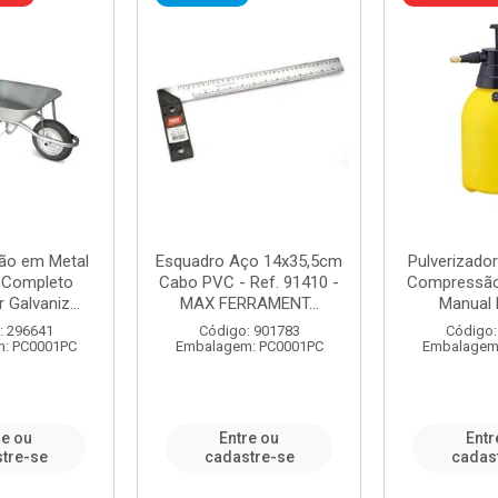
ão em Metal
Esquadro Aço 14x35,5cm
Pulverizador
s Completo
Cabo PVC - Ref. 91410 -
Compressão 
 Galvaniz...
MAX FERRAMENT...
Manual 
: 296641
Código: 901783
Código:
: PC0001PC
Embalagem: PC0001PC
Embalagem
re ou
Entre ou
Entr
tre-se
cadastre-se
cadas