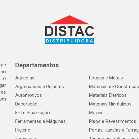
Departamentos
tac
 no
Agrícolas
Louças e Metais
o o
gar
Argamassas e Rejuntes
Materiais de Construçã
 de
Automotivos
Materiais Elétricos
com
Decoração
Materiais Hidráulicos
EPI e Sinalização
Móveis
Ferramentas e Máquinas
Pisos e Revestimentos
Higiene
Portas, Janelas e Ferra
Iluminação
Tecnologia e Segurança