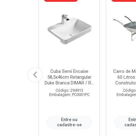
a de Aço Tipo
Cuba Semi Encaixe
Carro de M
/4 Polegada
58,5x46cm Retangular
60 Litro
- Ref.9...
Duke Branca DIMAR / R...
Construtor
o: 25600
Código: 294913
Código
m: PC0001PC
Embalagem: PC0001PC
Embalagem
re ou
Entre ou
Ent
stre-se
cadastre-se
cadas