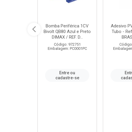
ável em PVC
Bomba Periférica 1CV
Adesivo P
ORTLEV / REF.
Bivolt QB80 Azul e Preto
Tubo - Ref
10129
DIMAX / REF. D...
BRA
: 995336
Código: 972751
Código
m: PC0001PC
Embalagem: PC0001PC
Embalagem
re ou
Entre ou
Ent
stre-se
cadastre-se
cadas