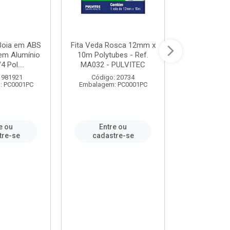
 Boia em ABS
Fita Veda Rosca 12mm x
Tê Soldável
em Alumínio
10m Polytubes - Ref.
Ref.222002
4 Pol....
MA032 - PULVITEC
 981921
Código: 20734
Código:
: PC0001PC
Embalagem: PC0001PC
Embalagem:
e ou
Entre ou
Entr
tre-se
cadastre-se
cadast