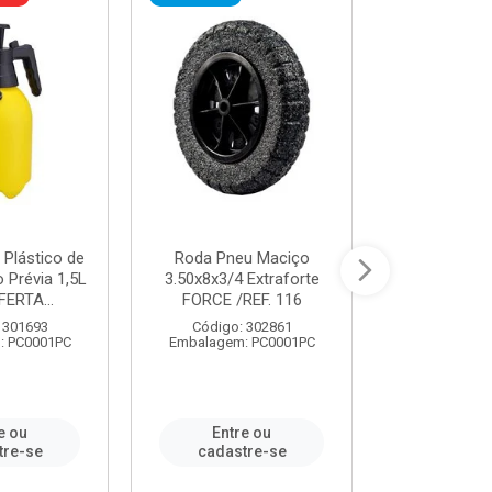
 Plástico de
Roda Pneu Maciço
Cordas P
Prévia 1,5L
3.50x8x3/4 Extraforte
14mmx85m 
FERTA...
FORCE /REF. 116
Verde - R
CORDA
 301693
Código: 302861
: PC0001PC
Embalagem: PC0001PC
Código:
Embalagem
e ou
Entre ou
Entr
tre-se
cadastre-se
cadast