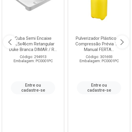
Cuba Semi Encaixe
Pulverizador Plástico de
58,5x46cm Retangular
Compressão Prévia 1,5L
Duke Branca DIMAR / R...
Manual FERTA...
Código: 294913
Código: 301693
Embalagem: PC0001PC
Embalagem: PC0001PC
Entre ou
Entre ou
cadastre-se
cadastre-se