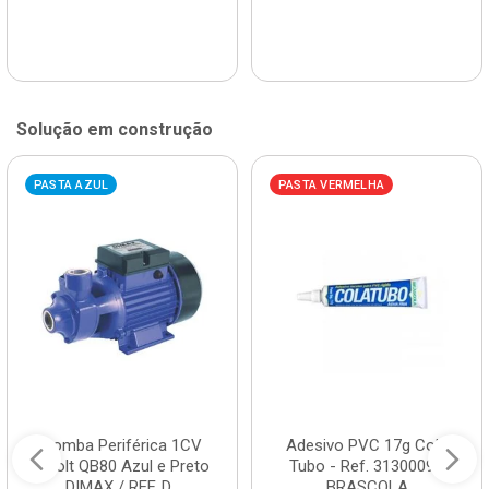
Solução em construção
PASTA AZUL
PASTA VERMELHA
Bomba Periférica 1CV
Adesivo PVC 17g Cola
Bivolt QB80 Azul e Preto
Tubo - Ref. 3130009 -
DIMAX / REF. D...
BRASCOLA