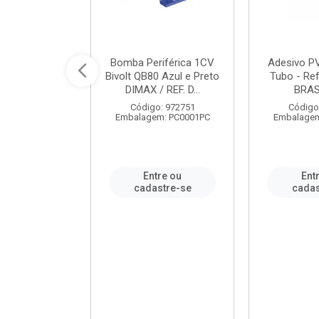
ável em PVC
Bomba Periférica 1CV
Adesivo P
ORTLEV / REF.
Bivolt QB80 Azul e Preto
Tubo - Ref
10129
DIMAX / REF. D...
BRA
: 995336
Código: 972751
Código
m: PC0001PC
Embalagem: PC0001PC
Embalagem
re ou
Entre ou
Ent
stre-se
cadastre-se
cadas