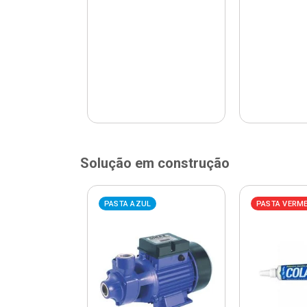
Solução em construção
ELHA
PASTA AZUL
PASTA VERM