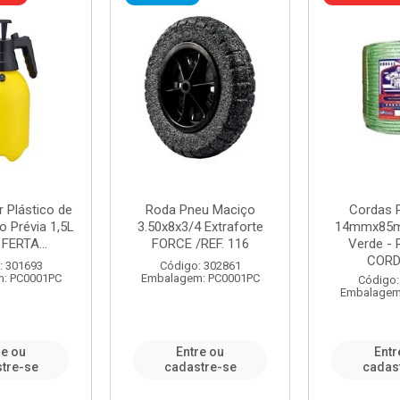
r Plástico de
Roda Pneu Maciço
Cordas P
 Prévia 1,5L
3.50x8x3/4 Extraforte
14mmx85m
FERTA...
FORCE /REF. 116
Verde - 
CORDA
: 301693
Código: 302861
: PC0001PC
Embalagem: PC0001PC
Código:
Embalagem
re ou
Entre ou
Entr
tre-se
cadastre-se
cadas