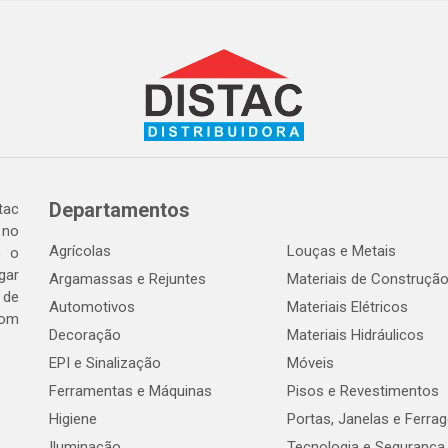
Departamentos
tac
 no
Agrícolas
Louças e Metais
o o
gar
Argamassas e Rejuntes
Materiais de Construçã
 de
Automotivos
Materiais Elétricos
com
Decoração
Materiais Hidráulicos
EPI e Sinalização
Móveis
Ferramentas e Máquinas
Pisos e Revestimentos
Higiene
Portas, Janelas e Ferra
Iluminação
Tecnologia e Segurança