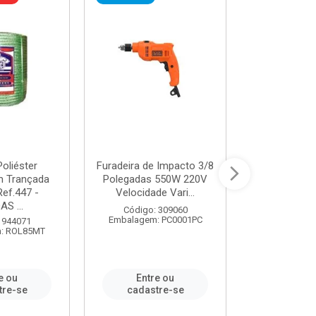
oliéster
Furadeira de Impacto 3/8
Tomada em B
 Trançada
Polegadas 550W 220V
2P+T 20A Ne
Ref.447 -
Velocidade Vari...
/ REF. 
S ...
Código: 309060
Código:
Embalagem: PC0001PC
Embalagem:
 944071
: ROL85MT
e ou
Entre ou
Entr
tre-se
cadastre-se
cadast