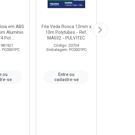
 Boia em ABS
Fita Veda Rosca 12mm x
Tê Soldável
em Alumínio
10m Polytubes - Ref.
Ref.222002
4 Pol....
MA032 - PULVITEC
 981921
Código: 20734
Código:
: PC0001PC
Embalagem: PC0001PC
Embalagem:
e ou
Entre ou
Entr
tre-se
cadastre-se
cadast