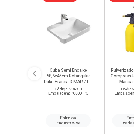
 Rede Aço
Cuba Semi Encaixe
Pulverizado
0 Zincado 12
58,5x46cm Retangular
Compressão
f.91610 - ...
Duke Branca DIMAR / R...
Manual 
o: 18790
Código: 294913
Código
m: SC0012PA
Embalagem: PC0001PC
Embalagem
re ou
Entre ou
Ent
stre-se
cadastre-se
cadas