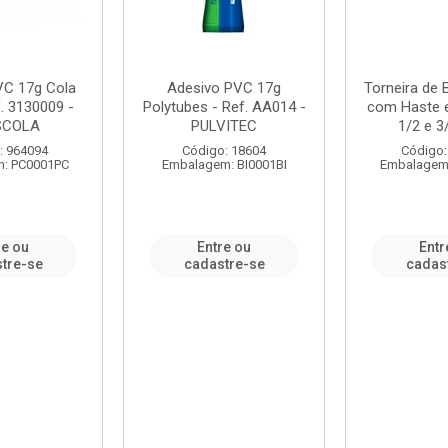
VC 17g Cola
Adesivo PVC 17g
Torneira de
. 3130009 -
Polytubes - Ref. AA014 -
com Haste 
SCOLA
PULVITEC
1/2 e 3/
: 964094
Código: 18604
Código:
: PC0001PC
Embalagem: BI0001BI
Embalagem
re ou
Entre ou
Entr
tre-se
cadastre-se
cadas