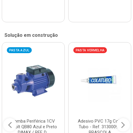
Solução em construção
PASTA AZUL
PASTA VERMELHA
Bomba Periférica 1CV
Adesivo PVC 17g Cola
Bivolt QB80 Azul e Preto
Tubo - Ref. 3130009 -
DIMAX / REF. D...
BRASCOLA