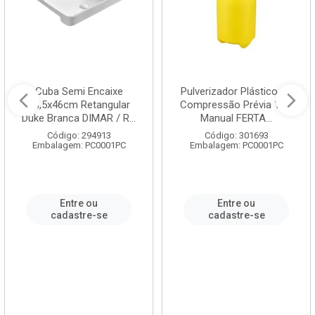
Cuba Semi Encaixe
Pulverizador Plástico de
58,5x46cm Retangular
Compressão Prévia 1,5L
Duke Branca DIMAR / R...
Manual FERTA...
Código: 294913
Código: 301693
Embalagem: PC0001PC
Embalagem: PC0001PC
Entre ou
Entre ou
cadastre-se
cadastre-se