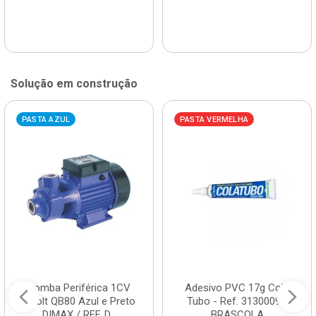
Solução em construção
PASTA AZUL
PASTA VERMELHA
Bomba Periférica 1CV
Adesivo PVC 17g Cola
Bivolt QB80 Azul e Preto
Tubo - Ref. 3130009 -
DIMAX / REF. D...
BRASCOLA