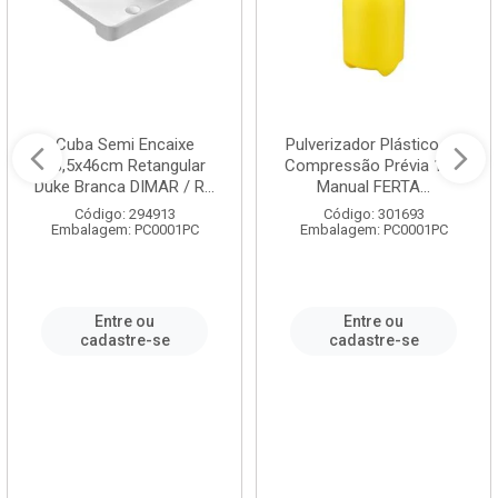
Cuba Semi Encaixe
Pulverizador Plástico de
58,5x46cm Retangular
Compressão Prévia 1,5L
Duke Branca DIMAR / R...
Manual FERTA...
Código: 294913
Código: 301693
Embalagem: PC0001PC
Embalagem: PC0001PC
Entre ou
Entre ou
cadastre-se
cadastre-se