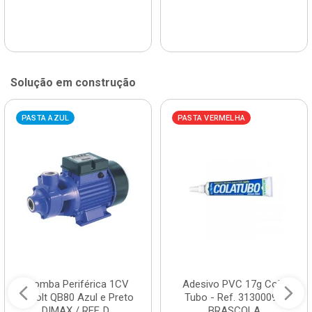
Solução em construção
PASTA AZUL
PASTA VERMELHA
Bomba Periférica 1CV
Adesivo PVC 17g Cola
Bivolt QB80 Azul e Preto
Tubo - Ref. 3130009 -
DIMAX / REF. D...
BRASCOLA