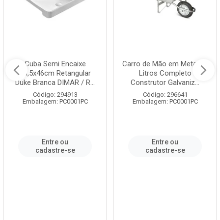
Cuba Semi Encaixe
Carro de Mão em Metal 60
58,5x46cm Retangular
Litros Completo
Duke Branca DIMAR / R...
Construtor Galvaniz...
Código: 294913
Código: 296641
Embalagem: PC0001PC
Embalagem: PC0001PC
Entre ou
Entre ou
cadastre-se
cadastre-se