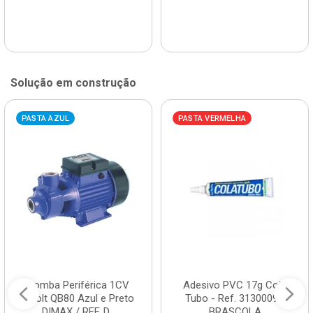
Solução em construção
PASTA AZUL
PASTA VERMELHA
Bomba Periférica 1CV
Adesivo PVC 17g Cola
Bivolt QB80 Azul e Preto
Tubo - Ref. 3130009 -
DIMAX / REF. D...
BRASCOLA