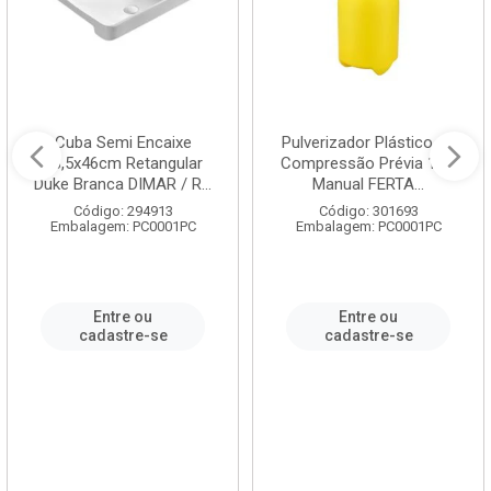
Cuba Semi Encaixe
Pulverizador Plástico de
58,5x46cm Retangular
Compressão Prévia 1,5L
Duke Branca DIMAR / R...
Manual FERTA...
Código: 294913
Código: 301693
Embalagem: PC0001PC
Embalagem: PC0001PC
Entre ou
Entre ou
cadastre-se
cadastre-se