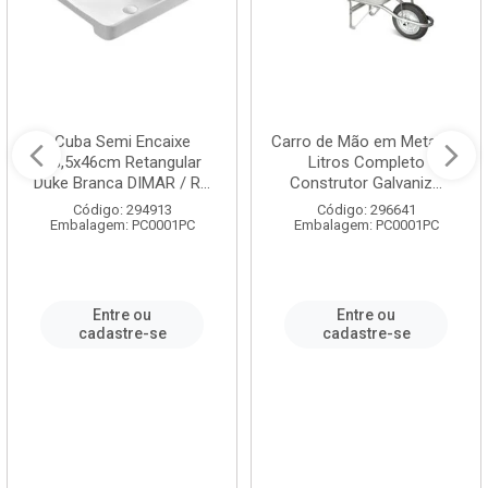
Cuba Semi Encaixe
Carro de Mão em Metal 60
58,5x46cm Retangular
Litros Completo
Duke Branca DIMAR / R...
Construtor Galvaniz...
Código: 294913
Código: 296641
Embalagem: PC0001PC
Embalagem: PC0001PC
Entre ou
Entre ou
cadastre-se
cadastre-se