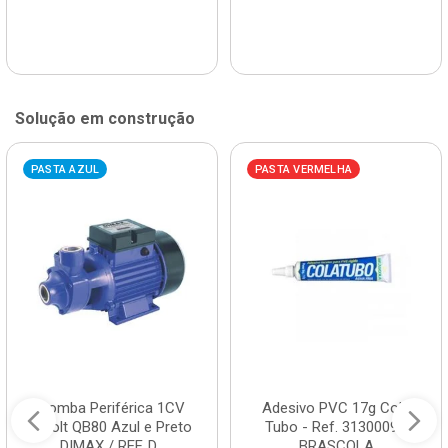
Solução em construção
PASTA AZUL
PASTA VERMELHA
Bomba Periférica 1CV
Adesivo PVC 17g Cola
Bivolt QB80 Azul e Preto
Tubo - Ref. 3130009 -
DIMAX / REF. D...
BRASCOLA