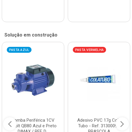
Solução em construção
PASTA AZUL
PASTA VERMELHA
Bomba Periférica 1CV
Adesivo PVC 17g Cola
Bivolt QB80 Azul e Preto
Tubo - Ref. 3130009 -
DIMAX / REF. D...
BRASCOLA