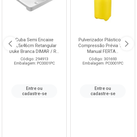
Cuba Semi Encaixe
Pulverizador Plástico de
58,5x46cm Retangular
Compressão Prévia 1,5L
Duke Branca DIMAR / R...
Manual FERTA...
Código: 294913
Código: 301693
Embalagem: PC0001PC
Embalagem: PC0001PC
Entre ou
Entre ou
cadastre-se
cadastre-se