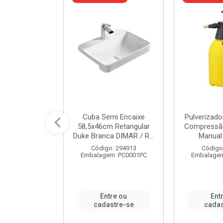
 Rede Aço
Cuba Semi Encaixe
Pulverizado
0 Zincado 12
58,5x46cm Retangular
Compressão
f.91610 - ...
Duke Branca DIMAR / R...
Manual 
o: 18790
Código: 294913
Código
m: SC0012PA
Embalagem: PC0001PC
Embalagem
re ou
Entre ou
Ent
stre-se
cadastre-se
cadas