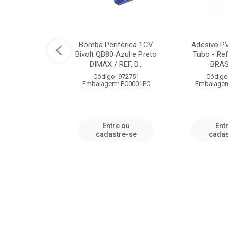
ável em PVC
Bomba Periférica 1CV
Adesivo P
ORTLEV / REF.
Bivolt QB80 Azul e Preto
Tubo - Ref
10129
DIMAX / REF. D...
BRA
: 995336
Código: 972751
Código
m: PC0001PC
Embalagem: PC0001PC
Embalagem
re ou
Entre ou
Ent
stre-se
cadastre-se
cadas