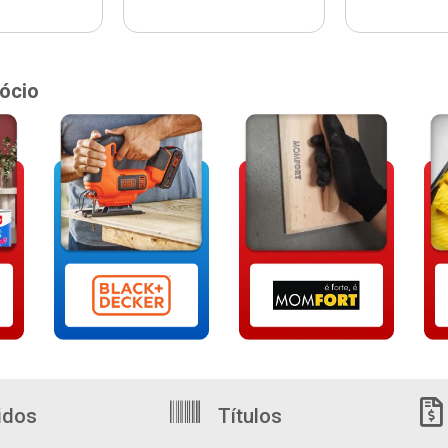
ócio
idos
Títulos