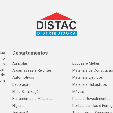
Departamentos
tac
 no
Agrícolas
Louças e Metais
o o
gar
Argamassas e Rejuntes
Materiais de Construçã
 de
Automotivos
Materiais Elétricos
com
Decoração
Materiais Hidráulicos
EPI e Sinalização
Móveis
Ferramentas e Máquinas
Pisos e Revestimentos
Higiene
Portas, Janelas e Ferra
Iluminação
Tecnologia e Segurança