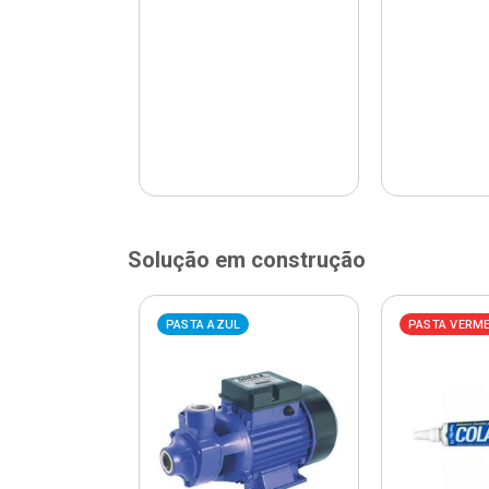
Solução em construção
ELHA
PASTA AZUL
PASTA VERM