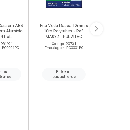
 Boia em ABS
Fita Veda Rosca 12mm x
Tê Soldável
em Alumínio
10m Polytubes - Ref.
Ref.222002
4 Pol....
MA032 - PULVITEC
 981921
Código: 20734
Código:
: PC0001PC
Embalagem: PC0001PC
Embalagem:
e ou
Entre ou
Entr
tre-se
cadastre-se
cadast