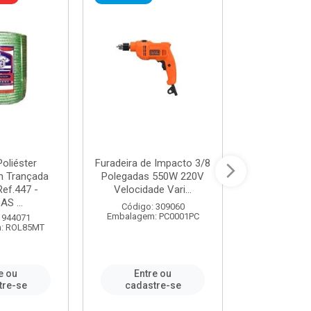
oliéster
Furadeira de Impacto 3/8
Tomada em B
 Trançada
Polegadas 550W 220V
2P+T 20A Ne
Ref.447 -
Velocidade Vari...
/ REF. 
S ...
Código: 309060
Código:
Embalagem: PC0001PC
Embalagem:
 944071
: ROL85MT
e ou
Entre ou
Entr
tre-se
cadastre-se
cadast