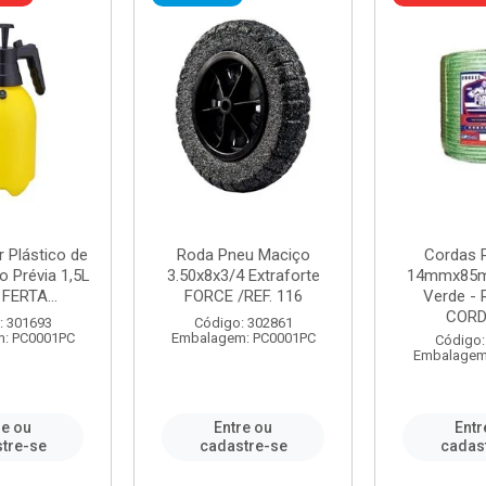
r Plástico de
Roda Pneu Maciço
Cordas P
 Prévia 1,5L
3.50x8x3/4 Extraforte
14mmx85m
FERTA...
FORCE /REF. 116
Verde - 
CORDA
: 301693
Código: 302861
: PC0001PC
Embalagem: PC0001PC
Código:
Embalagem
re ou
Entre ou
Entr
tre-se
cadastre-se
cadas