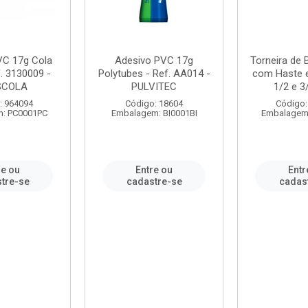
VC 17g Cola
Adesivo PVC 17g
Torneira de
. 3130009 -
Polytubes - Ref. AA014 -
com Haste 
SCOLA
PULVITEC
1/2 e 3/
: 964094
Código: 18604
Código:
: PC0001PC
Embalagem: BI0001BI
Embalagem
re ou
Entre ou
Entr
tre-se
cadastre-se
cadas