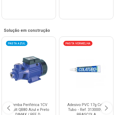
Solução em construção
PASTA AZUL
PASTA VERMELHA
Bomba Periférica 1CV
Adesivo PVC 17g Cola
Bivolt QB80 Azul e Preto
Tubo - Ref. 3130009 -
DIMAX / REF. D...
BRASCOLA