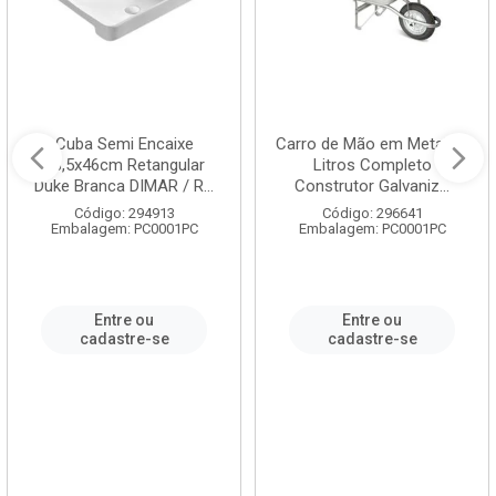
Cuba Semi Encaixe
Carro de Mão em Metal 60
58,5x46cm Retangular
Litros Completo
Duke Branca DIMAR / R...
Construtor Galvaniz...
Código: 294913
Código: 296641
Embalagem: PC0001PC
Embalagem: PC0001PC
Entre ou
Entre ou
cadastre-se
cadastre-se