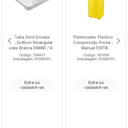
Cuba Semi Encaixe
Pulverizador Plástico de
58,5x46cm Retangular
Compressão Prévia 1,5L
Duke Branca DIMAR / R...
Manual FERTA...
Código: 294913
Código: 301693
Embalagem: PC0001PC
Embalagem: PC0001PC
Entre ou
Entre ou
cadastre-se
cadastre-se