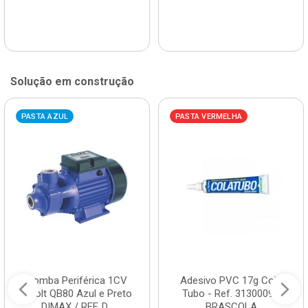
Solução em construção
PASTA AZUL
PASTA VERMELHA
Bomba Periférica 1CV
Adesivo PVC 17g Cola
Bivolt QB80 Azul e Preto
Tubo - Ref. 3130009 -
DIMAX / REF. D...
BRASCOLA