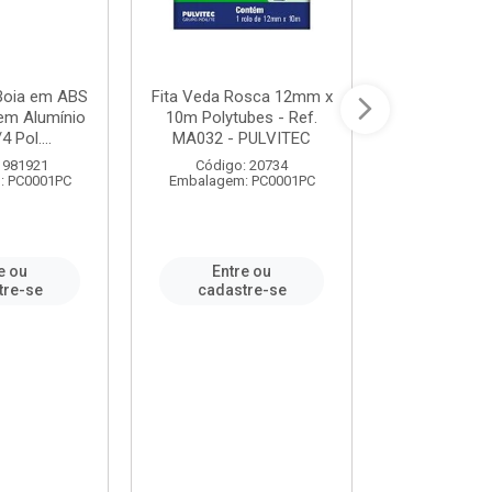
 Boia em ABS
Fita Veda Rosca 12mm x
Tê Soldável
em Alumínio
10m Polytubes - Ref.
Ref.222002
4 Pol....
MA032 - PULVITEC
 981921
Código: 20734
Código:
: PC0001PC
Embalagem: PC0001PC
Embalagem:
e ou
Entre ou
Entr
tre-se
cadastre-se
cadast