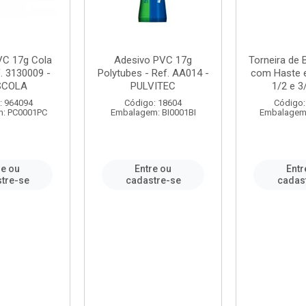
VC 17g Cola
Adesivo PVC 17g
Torneira de
. 3130009 -
Polytubes - Ref. AA014 -
com Haste 
SCOLA
PULVITEC
1/2 e 3/
: 964094
Código: 18604
Código:
: PC0001PC
Embalagem: BI0001BI
Embalagem
re ou
Entre ou
Entr
tre-se
cadastre-se
cadas