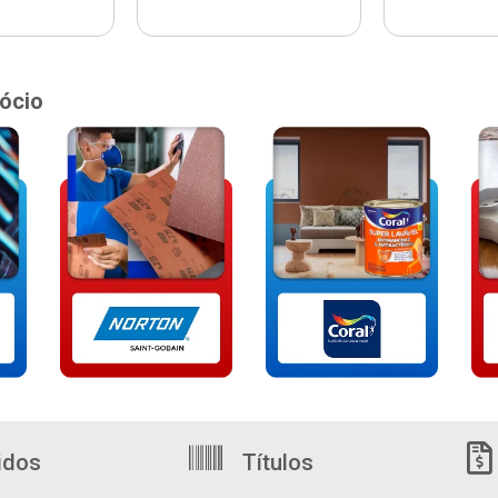
ócio
idos
Títulos