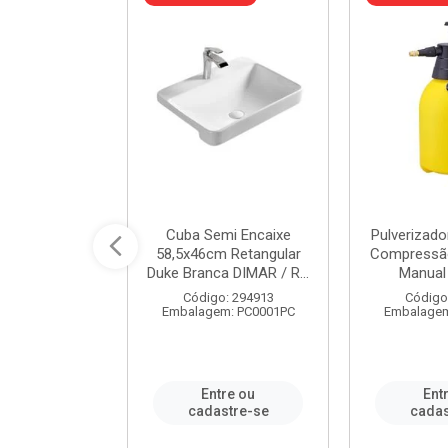
 Rede Aço
Cuba Semi Encaixe
Pulverizado
0 Zincado 12
58,5x46cm Retangular
Compressão
f.91610 - ...
Duke Branca DIMAR / R...
Manual 
o: 18790
Código: 294913
Código
m: SC0012PA
Embalagem: PC0001PC
Embalagem
re ou
Entre ou
Ent
stre-se
cadastre-se
cadas