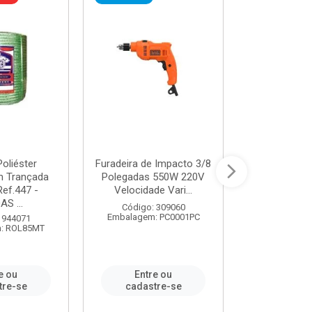
oliéster
Furadeira de Impacto 3/8
Tomada em B
 Trançada
Polegadas 550W 220V
2P+T 20A Ne
Ref.447 -
Velocidade Vari...
/ REF. 
S ...
Código: 309060
Código:
Embalagem: PC0001PC
Embalagem:
 944071
: ROL85MT
e ou
Entre ou
Entr
tre-se
cadastre-se
cadast