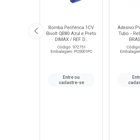
ável em PVC
Bomba Periférica 1CV
Adesivo P
ORTLEV / REF.
Bivolt QB80 Azul e Preto
Tubo - Ref
10129
DIMAX / REF. D...
BRA
: 995336
Código: 972751
Código
m: PC0001PC
Embalagem: PC0001PC
Embalagem
re ou
Entre ou
Ent
stre-se
cadastre-se
cadas