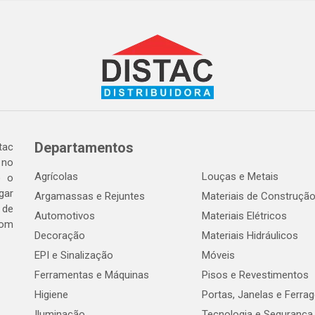
Departamentos
tac
 no
Agrícolas
Louças e Metais
o o
gar
Argamassas e Rejuntes
Materiais de Construçã
 de
Automotivos
Materiais Elétricos
com
Decoração
Materiais Hidráulicos
EPI e Sinalização
Móveis
Ferramentas e Máquinas
Pisos e Revestimentos
Higiene
Portas, Janelas e Ferra
Iluminação
Tecnologia e Segurança