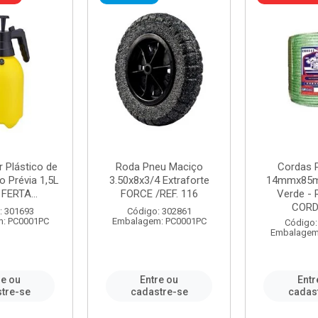
r Plástico de
Roda Pneu Maciço
Cordas P
 Prévia 1,5L
3.50x8x3/4 Extraforte
14mmx85m
FERTA...
FORCE /REF. 116
Verde - 
CORDA
: 301693
Código: 302861
: PC0001PC
Embalagem: PC0001PC
Código:
Embalagem
re ou
Entre ou
Entr
tre-se
cadastre-se
cadas