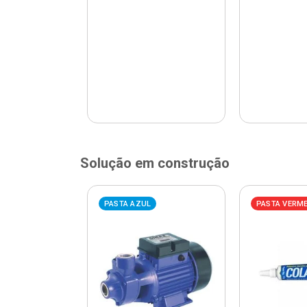
Solução em construção
ELHA
PASTA AZUL
PASTA VERM