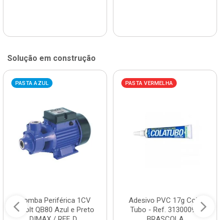
Solução em construção
PASTA AZUL
PASTA VERMELHA
Bomba Periférica 1CV
Adesivo PVC 17g Cola
Bivolt QB80 Azul e Preto
Tubo - Ref. 3130009 -
DIMAX / REF. D...
BRASCOLA