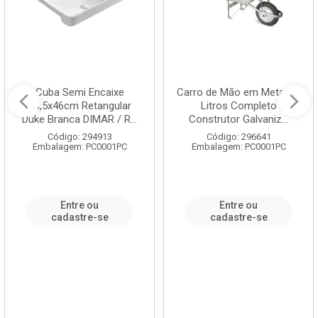
Cuba Semi Encaixe
Carro de Mão em Metal 60
58,5x46cm Retangular
Litros Completo
Duke Branca DIMAR / R...
Construtor Galvaniz...
Código: 294913
Código: 296641
Embalagem: PC0001PC
Embalagem: PC0001PC
Entre ou
Entre ou
cadastre-se
cadastre-se