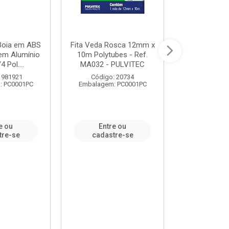
 Boia em ABS
Fita Veda Rosca 12mm x
Tê Soldável
em Alumínio
10m Polytubes - Ref.
Ref.222002
4 Pol....
MA032 - PULVITEC
 981921
Código: 20734
Código:
: PC0001PC
Embalagem: PC0001PC
Embalagem:
e ou
Entre ou
Entr
tre-se
cadastre-se
cadast