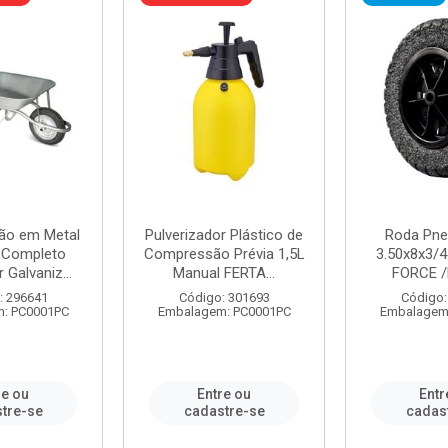
ão em Metal
Pulverizador Plástico de
Roda Pne
s Completo
Compressão Prévia 1,5L
3.50x8x3/4
 Galvaniz...
Manual FERTA...
FORCE /
: 296641
Código: 301693
Código:
: PC0001PC
Embalagem: PC0001PC
Embalagem
re ou
Entre ou
Entr
tre-se
cadastre-se
cadas