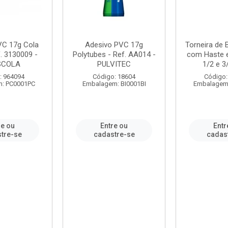
VC 17g Cola
Adesivo PVC 17g
Torneira de
. 3130009 -
Polytubes - Ref. AA014 -
com Haste 
SCOLA
PULVITEC
1/2 e 3/
: 964094
Código: 18604
Código:
: PC0001PC
Embalagem: BI0001BI
Embalagem
re ou
Entre ou
Entr
tre-se
cadastre-se
cadas