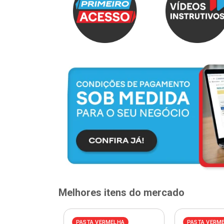
Melhores itens do mercado
ELHA
PASTA VERMELHA
PASTA VERM