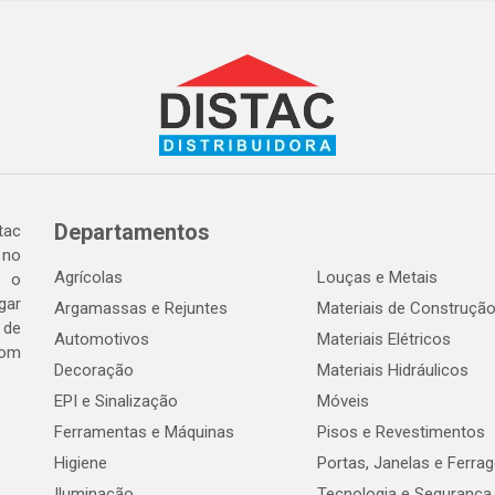
Departamentos
tac
 no
Agrícolas
Louças e Metais
o o
gar
Argamassas e Rejuntes
Materiais de Construçã
 de
Automotivos
Materiais Elétricos
com
Decoração
Materiais Hidráulicos
EPI e Sinalização
Móveis
Ferramentas e Máquinas
Pisos e Revestimentos
Higiene
Portas, Janelas e Ferra
Iluminação
Tecnologia e Segurança