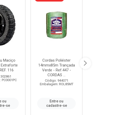
u Maciço
Cordas Poliéster
Furadeira de
 Extraforte
14mmx85m Trançada
Polegadas 
REF. 116
Verde - Ref.447 -
Velocidad
CORDAS ...
 302861
Código:
: PC0001PC
Embalagem:
Código: 944071
Embalagem: ROL85MT
e ou
Entre ou
Entr
tre-se
cadastre-se
cadast