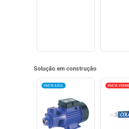
Solução em construção
ELHA
PASTA AZUL
PASTA VERM