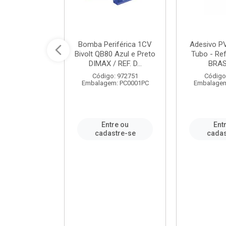
ável em PVC
Bomba Periférica 1CV
Adesivo P
ORTLEV / REF.
Bivolt QB80 Azul e Preto
Tubo - Ref
10129
DIMAX / REF. D...
BRA
: 995336
Código: 972751
Código
m: PC0001PC
Embalagem: PC0001PC
Embalagem
re ou
Entre ou
Ent
stre-se
cadastre-se
cadas