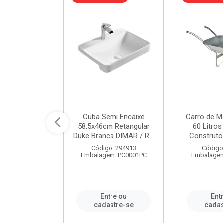
 Nivela Piso
Cuba Semi Encaixe
Carro de M
0 Peças Eco
58,5x46cm Retangular
60 Litro
TAG / REF...
Duke Branca DIMAR / R...
Construtor
: 982306
Código: 294913
Código
m: PT0050PC
Embalagem: PC0001PC
Embalagem
re ou
Entre ou
Ent
stre-se
cadastre-se
cadas