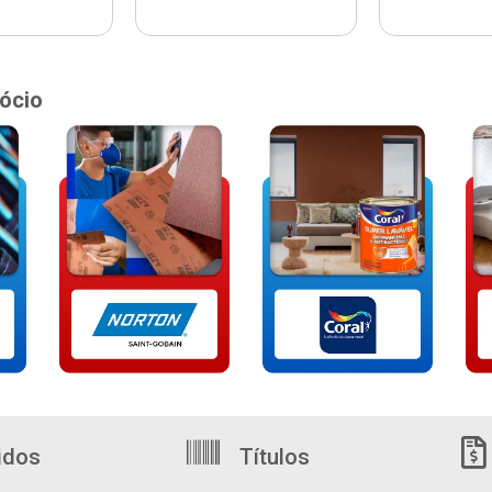
ócio
idos
Títulos