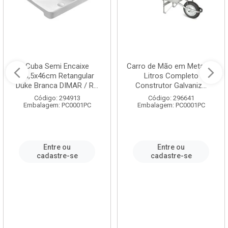
Cuba Semi Encaixe
Carro de Mão em Metal 60
58,5x46cm Retangular
Litros Completo
Duke Branca DIMAR / R...
Construtor Galvaniz...
Código: 294913
Código: 296641
Embalagem: PC0001PC
Embalagem: PC0001PC
Entre ou
Entre ou
cadastre-se
cadastre-se