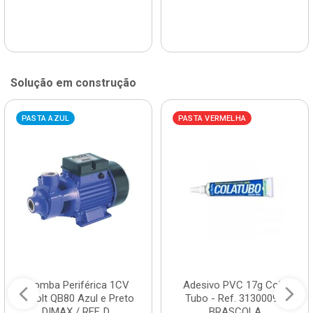
Solução em construção
PASTA AZUL
PASTA VERMELHA
Bomba Periférica 1CV
Adesivo PVC 17g Cola
Bivolt QB80 Azul e Preto
Tubo - Ref. 3130009 -
DIMAX / REF. D...
BRASCOLA