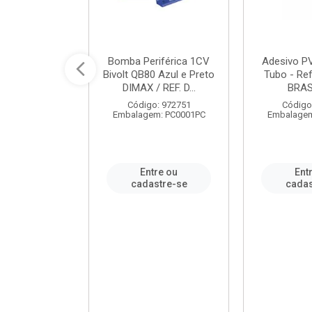
ável em PVC
Bomba Periférica 1CV
Adesivo P
ORTLEV / REF.
Bivolt QB80 Azul e Preto
Tubo - Ref
10129
DIMAX / REF. D...
BRA
: 995336
Código: 972751
Código
m: PC0001PC
Embalagem: PC0001PC
Embalagem
re ou
Entre ou
Ent
stre-se
cadastre-se
cadas