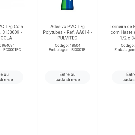
VC 17g Cola
Adesivo PVC 17g
Torneira de
. 3130009 -
Polytubes - Ref. AA014 -
com Haste 
SCOLA
PULVITEC
1/2 e 3/
: 964094
Código: 18604
Código:
: PC0001PC
Embalagem: BI0001BI
Embalagem
re ou
Entre ou
Entr
tre-se
cadastre-se
cadas