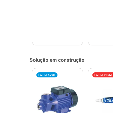
Solução em construção
ELHA
PASTA AZUL
PASTA VERM