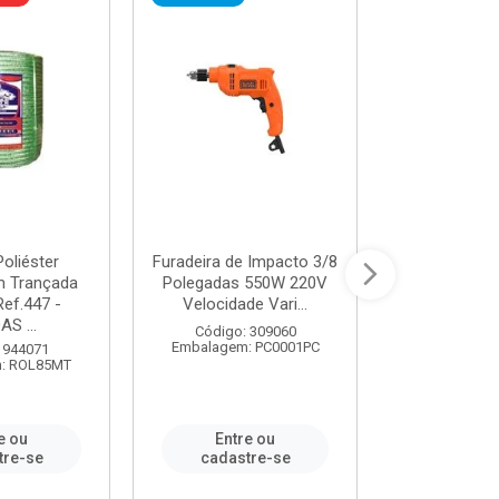
oliéster
Furadeira de Impacto 3/8
Tomada em B
 Trançada
Polegadas 550W 220V
2P+T 20A Ne
Ref.447 -
Velocidade Vari...
/ REF. 
S ...
Código: 309060
Código:
Embalagem: PC0001PC
Embalagem:
 944071
: ROL85MT
e ou
Entre ou
Entr
tre-se
cadastre-se
cadast