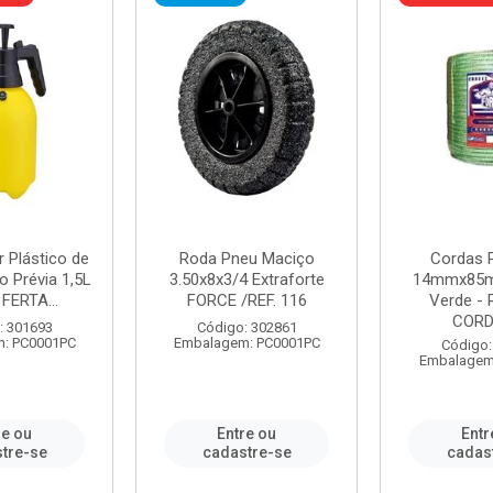
r Plástico de
Roda Pneu Maciço
Cordas P
 Prévia 1,5L
3.50x8x3/4 Extraforte
14mmx85m
FERTA...
FORCE /REF. 116
Verde - 
CORDA
: 301693
Código: 302861
: PC0001PC
Embalagem: PC0001PC
Código:
Embalagem
re ou
Entre ou
Entr
tre-se
cadastre-se
cadas