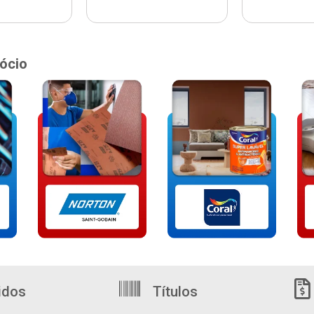
ócio
idos
Títulos