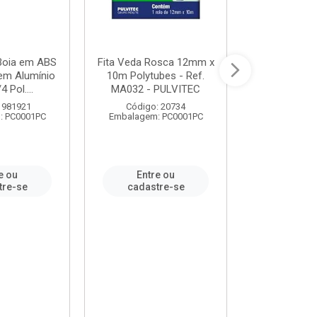
 Boia em ABS
Fita Veda Rosca 12mm x
Tê Soldável
em Alumínio
10m Polytubes - Ref.
Ref.222002
4 Pol....
MA032 - PULVITEC
 981921
Código: 20734
Código:
: PC0001PC
Embalagem: PC0001PC
Embalagem:
e ou
Entre ou
Entr
tre-se
cadastre-se
cadast