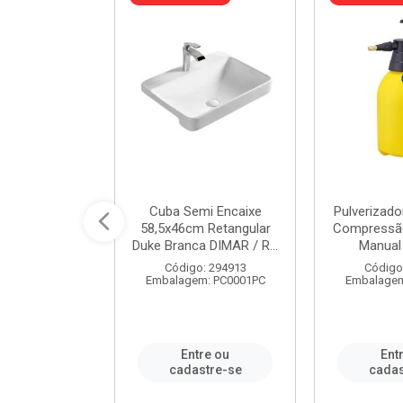
 Rede Aço
Cuba Semi Encaixe
Pulverizado
0 Zincado 12
58,5x46cm Retangular
Compressão
f.91610 - ...
Duke Branca DIMAR / R...
Manual 
o: 18790
Código: 294913
Código
m: SC0012PA
Embalagem: PC0001PC
Embalagem
re ou
Entre ou
Ent
stre-se
cadastre-se
cadas