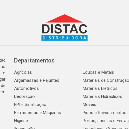
Departamentos
tac
 no
Agrícolas
Louças e Metais
o o
gar
Argamassas e Rejuntes
Materiais de Construçã
 de
Automotivos
Materiais Elétricos
com
Decoração
Materiais Hidráulicos
EPI e Sinalização
Móveis
Ferramentas e Máquinas
Pisos e Revestimentos
Higiene
Portas, Janelas e Ferra
Iluminação
Tecnologia e Segurança