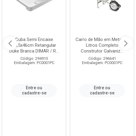
Cuba Semi Encaixe
Carro de Mão em Metal 60
58,5x46cm Retangular
Litros Completo
Duke Branca DIMAR / R...
Construtor Galvaniz...
Código: 294913
Código: 296641
Embalagem: PC0001PC
Embalagem: PC0001PC
Entre ou
Entre ou
cadastre-se
cadastre-se