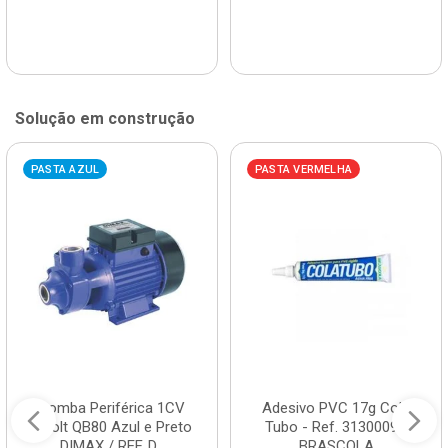
Solução em construção
PASTA AZUL
PASTA VERMELHA
Bomba Periférica 1CV
Adesivo PVC 17g Cola
Bivolt QB80 Azul e Preto
Tubo - Ref. 3130009 -
DIMAX / REF. D...
BRASCOLA