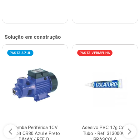
Solução em construção
PASTA AZUL
PASTA VERMELHA
Bomba Periférica 1CV
Adesivo PVC 17g Cola
Bivolt QB80 Azul e Preto
Tubo - Ref. 3130009 -
DIMAX / REF. D...
BRASCOLA