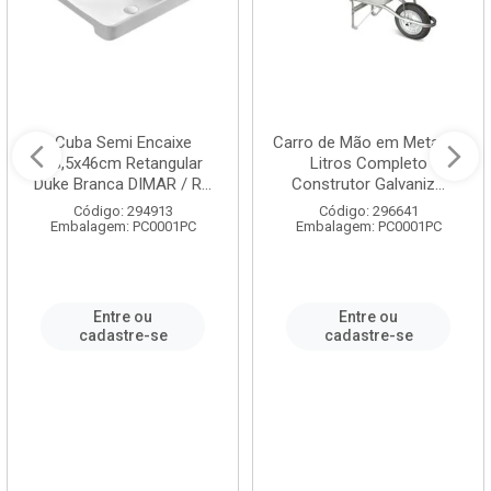
Cuba Semi Encaixe
Carro de Mão em Metal 60
58,5x46cm Retangular
Litros Completo
Duke Branca DIMAR / R...
Construtor Galvaniz...
Código: 294913
Código: 296641
Embalagem: PC0001PC
Embalagem: PC0001PC
Entre ou
Entre ou
cadastre-se
cadastre-se