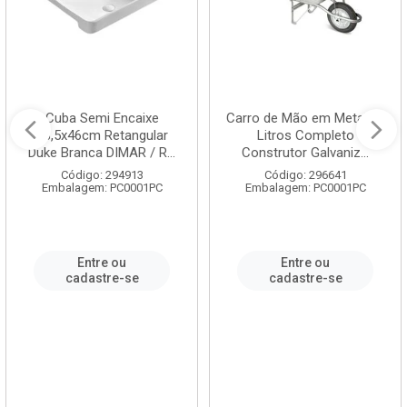
Cuba Semi Encaixe
Carro de Mão em Metal 60
58,5x46cm Retangular
Litros Completo
Duke Branca DIMAR / R...
Construtor Galvaniz...
Código: 294913
Código: 296641
Embalagem: PC0001PC
Embalagem: PC0001PC
Entre ou
Entre ou
cadastre-se
cadastre-se