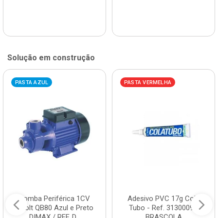
Solução em construção
PASTA AZUL
PASTA VERMELHA
Bomba Periférica 1CV
Adesivo PVC 17g Cola
Bivolt QB80 Azul e Preto
Tubo - Ref. 3130009 -
DIMAX / REF. D...
BRASCOLA