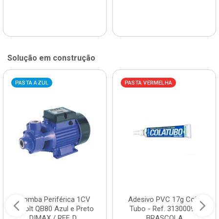
Solução em construção
PASTA AZUL
PASTA VERMELHA
Bomba Periférica 1CV
Adesivo PVC 17g Cola
Bivolt QB80 Azul e Preto
Tubo - Ref. 3130009 -
DIMAX / REF. D...
BRASCOLA