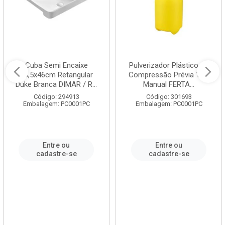
Cuba Semi Encaixe
Pulverizador Plástico de
58,5x46cm Retangular
Compressão Prévia 1,5L
Duke Branca DIMAR / R...
Manual FERTA...
Código: 294913
Código: 301693
Embalagem: PC0001PC
Embalagem: PC0001PC
Entre ou
Entre ou
cadastre-se
cadastre-se