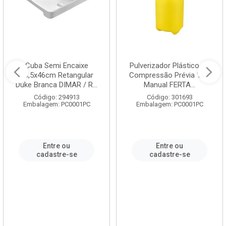
Cuba Semi Encaixe
Pulverizador Plástico de
58,5x46cm Retangular
Compressão Prévia 1,5L
Duke Branca DIMAR / R...
Manual FERTA...
Código: 294913
Código: 301693
Embalagem: PC0001PC
Embalagem: PC0001PC
Entre ou
Entre ou
cadastre-se
cadastre-se