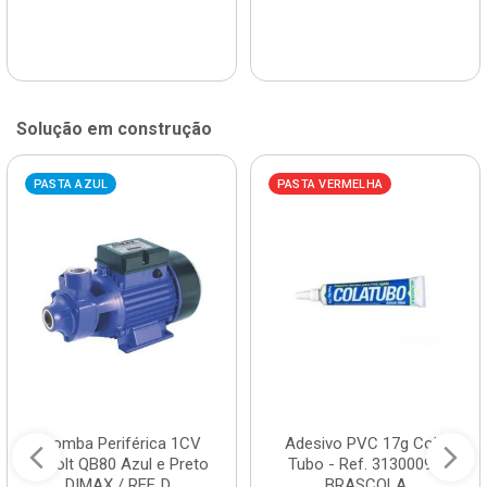
Solução em construção
PASTA AZUL
PASTA VERMELHA
Bomba Periférica 1CV
Adesivo PVC 17g Cola
Bivolt QB80 Azul e Preto
Tubo - Ref. 3130009 -
DIMAX / REF. D...
BRASCOLA