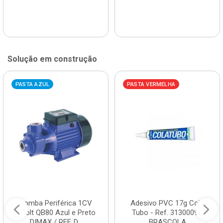
Solução em construção
PASTA AZUL
PASTA VERMELHA
Bomba Periférica 1CV
Adesivo PVC 17g Cola
Bivolt QB80 Azul e Preto
Tubo - Ref. 3130009 -
DIMAX / REF. D...
BRASCOLA