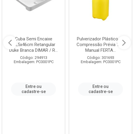
Cuba Semi Encaixe
Pulverizador Plástico de
58,5x46cm Retangular
Compressão Prévia 1,5L
Duke Branca DIMAR / R...
Manual FERTA...
Código: 294913
Código: 301693
Embalagem: PC0001PC
Embalagem: PC0001PC
Entre ou
Entre ou
cadastre-se
cadastre-se