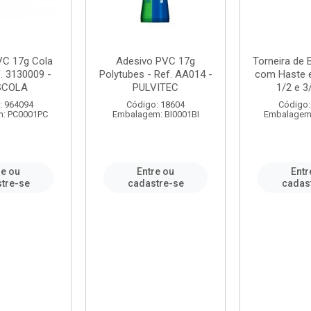
VC 17g Cola
Adesivo PVC 17g
Torneira de
. 3130009 -
Polytubes - Ref. AA014 -
com Haste 
SCOLA
PULVITEC
1/2 e 3/
: 964094
Código: 18604
Código:
: PC0001PC
Embalagem: BI0001BI
Embalagem
re ou
Entre ou
Entr
tre-se
cadastre-se
cadas