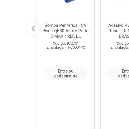
ável em PVC
Bomba Periférica 1CV
Adesivo P
ORTLEV / REF.
Bivolt QB80 Azul e Preto
Tubo - Ref
10129
DIMAX / REF. D...
BRA
: 995336
Código: 972751
Código
m: PC0001PC
Embalagem: PC0001PC
Embalagem
re ou
Entre ou
Ent
stre-se
cadastre-se
cadas