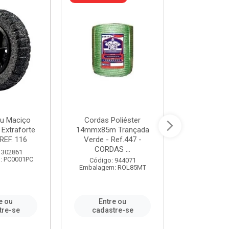
u Maciço
Cordas Poliéster
Furadeira de
 Extraforte
14mmx85m Trançada
Polegadas 
REF. 116
Verde - Ref.447 -
Velocidad
CORDAS ...
 302861
Código:
: PC0001PC
Embalagem:
Código: 944071
Embalagem: ROL85MT
e ou
Entre ou
Entr
tre-se
cadastre-se
cadast