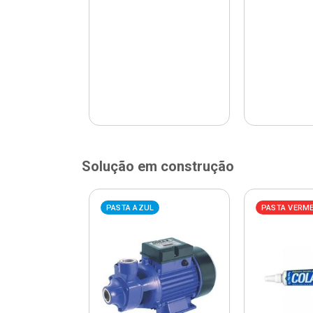
Solução em construção
ELHA
PASTA AZUL
PASTA VERM