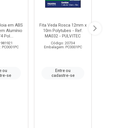
 Boia em ABS
Fita Veda Rosca 12mm x
Tê Soldável
em Alumínio
10m Polytubes - Ref.
Ref.222002
4 Pol....
MA032 - PULVITEC
 981921
Código: 20734
Código:
: PC0001PC
Embalagem: PC0001PC
Embalagem:
e ou
Entre ou
Entr
tre-se
cadastre-se
cadast