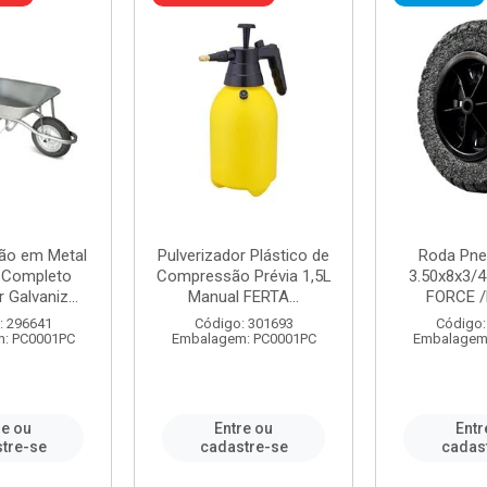
ão em Metal
Pulverizador Plástico de
Roda Pne
s Completo
Compressão Prévia 1,5L
3.50x8x3/4
 Galvaniz...
Manual FERTA...
FORCE /
: 296641
Código: 301693
Código:
: PC0001PC
Embalagem: PC0001PC
Embalagem
re ou
Entre ou
Entr
tre-se
cadastre-se
cadas