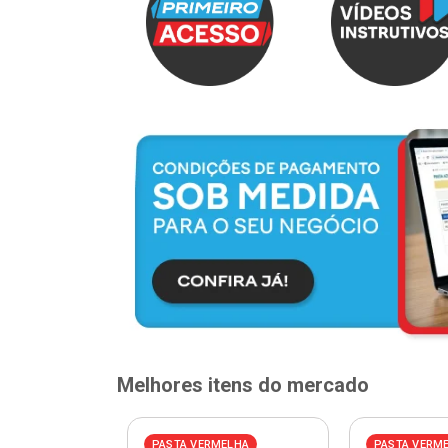
Melhores itens do mercado
ELHA
PASTA VERMELHA
PASTA VERM