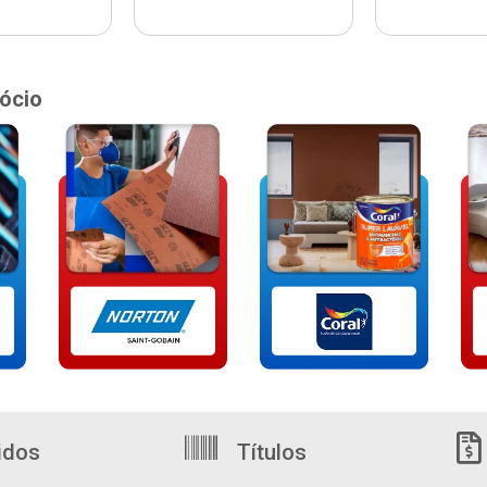
ócio
idos
Títulos