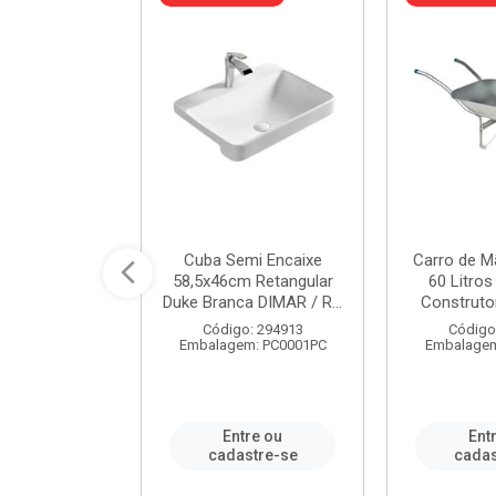
 Nivela Piso
Cuba Semi Encaixe
Carro de M
0 Peças Eco
58,5x46cm Retangular
60 Litro
TAG / REF...
Duke Branca DIMAR / R...
Construtor
: 982306
Código: 294913
Código
m: PT0050PC
Embalagem: PC0001PC
Embalagem
re ou
Entre ou
Ent
stre-se
cadastre-se
cadas