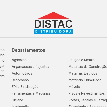
Departamentos
tac
 no
Agrícolas
Louças e Metais
o o
gar
Argamassas e Rejuntes
Materiais de Construçã
 de
Automotivos
Materiais Elétricos
com
Decoração
Materiais Hidráulicos
EPI e Sinalização
Móveis
Ferramentas e Máquinas
Pisos e Revestimentos
Higiene
Portas, Janelas e Ferra
Iluminação
Tecnologia e Segurança