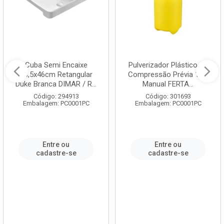
Cuba Semi Encaixe
Pulverizador Plástico de
58,5x46cm Retangular
Compressão Prévia 1,5L
Duke Branca DIMAR / R...
Manual FERTA...
Código: 294913
Código: 301693
Embalagem: PC0001PC
Embalagem: PC0001PC
Entre ou
Entre ou
cadastre-se
cadastre-se