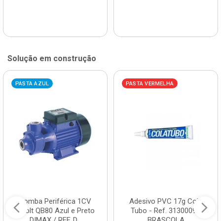
Solução em construção
PASTA AZUL
PASTA VERMELHA
Bomba Periférica 1CV
Adesivo PVC 17g Cola
Bivolt QB80 Azul e Preto
Tubo - Ref. 3130009 -
DIMAX / REF. D...
BRASCOLA