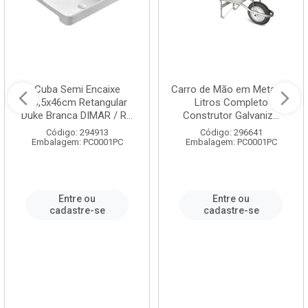
Cuba Semi Encaixe
Carro de Mão em Metal 60
58,5x46cm Retangular
Litros Completo
Duke Branca DIMAR / R...
Construtor Galvaniz...
Código: 294913
Código: 296641
Embalagem: PC0001PC
Embalagem: PC0001PC
Entre ou
Entre ou
cadastre-se
cadastre-se