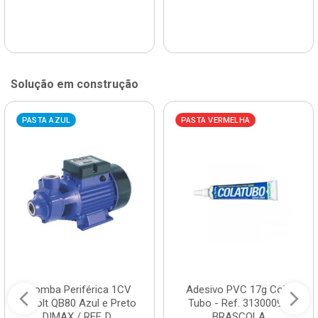
Solução em construção
PASTA AZUL
PASTA VERMELHA
Bomba Periférica 1CV
Adesivo PVC 17g Cola
Bivolt QB80 Azul e Preto
Tubo - Ref. 3130009 -
DIMAX / REF. D...
BRASCOLA