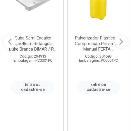
Cuba Semi Encaixe
Pulverizador Plástico de
58,5x46cm Retangular
Compressão Prévia 1,5L
Duke Branca DIMAR / R...
Manual FERTA...
Código: 294913
Código: 301693
Embalagem: PC0001PC
Embalagem: PC0001PC
Entre ou
Entre ou
cadastre-se
cadastre-se