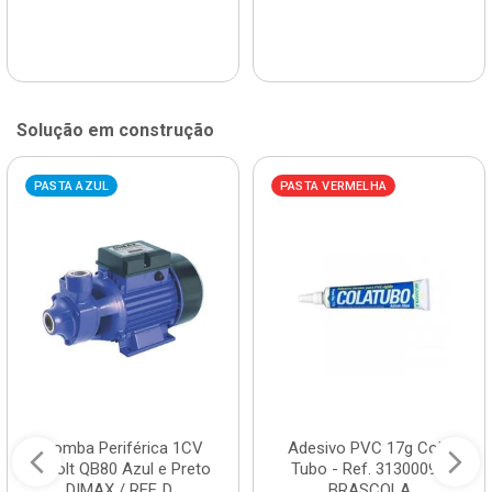
Solução em construção
PASTA AZUL
PASTA VERMELHA
Bomba Periférica 1CV
Adesivo PVC 17g Cola
Bivolt QB80 Azul e Preto
Tubo - Ref. 3130009 -
DIMAX / REF. D...
BRASCOLA