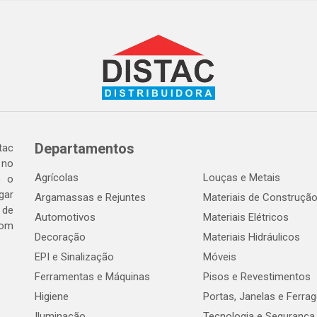
Departamentos
tac
 no
Agrícolas
Louças e Metais
o o
gar
Argamassas e Rejuntes
Materiais de Construçã
 de
Automotivos
Materiais Elétricos
com
Decoração
Materiais Hidráulicos
EPI e Sinalização
Móveis
Ferramentas e Máquinas
Pisos e Revestimentos
Higiene
Portas, Janelas e Ferra
Iluminação
Tecnologia e Segurança