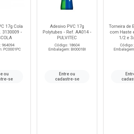
VC 17g Cola
Adesivo PVC 17g
Torneira de
. 3130009 -
Polytubes - Ref. AA014 -
com Haste 
SCOLA
PULVITEC
1/2 e 3/
: 964094
Código: 18604
Código:
: PC0001PC
Embalagem: BI0001BI
Embalagem
re ou
Entre ou
Entr
tre-se
cadastre-se
cadas