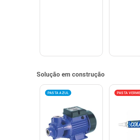
Solução em construção
ELHA
PASTA AZUL
PASTA VERM