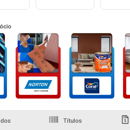
ócio
idos
Títulos