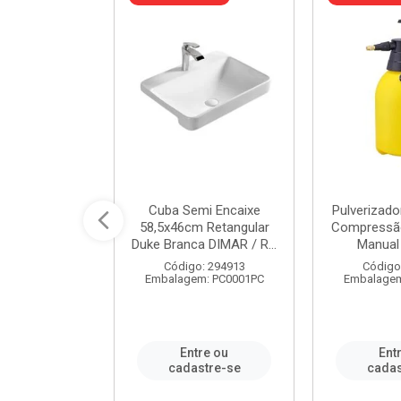
 Rede Aço
Cuba Semi Encaixe
Pulverizado
0 Zincado 12
58,5x46cm Retangular
Compressão
f.91610 - ...
Duke Branca DIMAR / R...
Manual 
o: 18790
Código: 294913
Código
m: SC0012PA
Embalagem: PC0001PC
Embalagem
re ou
Entre ou
Ent
stre-se
cadastre-se
cadas