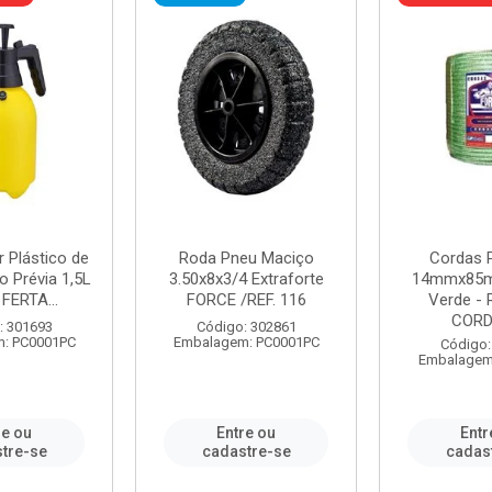
r Plástico de
Roda Pneu Maciço
Cordas P
 Prévia 1,5L
3.50x8x3/4 Extraforte
14mmx85m
FERTA...
FORCE /REF. 116
Verde - 
CORDA
: 301693
Código: 302861
: PC0001PC
Embalagem: PC0001PC
Código:
Embalagem
re ou
Entre ou
Entr
tre-se
cadastre-se
cadas