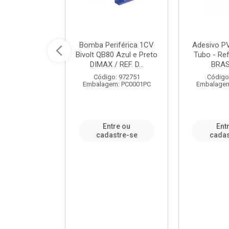
ável em PVC
Bomba Periférica 1CV
Adesivo P
ORTLEV / REF.
Bivolt QB80 Azul e Preto
Tubo - Ref
10129
DIMAX / REF. D...
BRA
: 995336
Código: 972751
Código
m: PC0001PC
Embalagem: PC0001PC
Embalagem
re ou
Entre ou
Ent
stre-se
cadastre-se
cadas