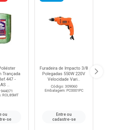
oliéster
Furadeira de Impacto 3/8
Tomada em B
 Trançada
Polegadas 550W 220V
2P+T 20A Ne
Ref.447 -
Velocidade Vari...
/ REF. 
S ...
Código: 309060
Código:
Embalagem: PC0001PC
Embalagem:
 944071
: ROL85MT
e ou
Entre ou
Entr
tre-se
cadastre-se
cadast