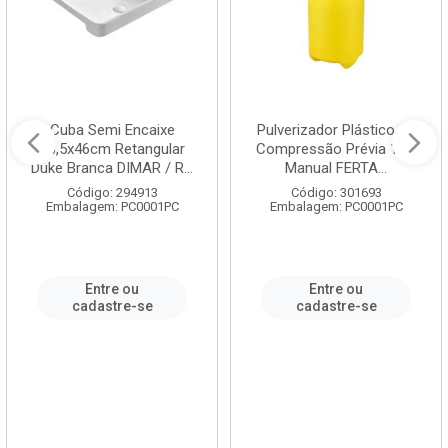
Cuba Semi Encaixe
Pulverizador Plástico de
58,5x46cm Retangular
Compressão Prévia 1,5L
Duke Branca DIMAR / R...
Manual FERTA...
Código: 294913
Código: 301693
Embalagem: PC0001PC
Embalagem: PC0001PC
Entre ou
Entre ou
cadastre-se
cadastre-se