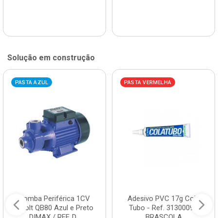
Solução em construção
PASTA AZUL
PASTA VERMELHA
Bomba Periférica 1CV
Adesivo PVC 17g Cola
Bivolt QB80 Azul e Preto
Tubo - Ref. 3130009 -
DIMAX / REF. D...
BRASCOLA