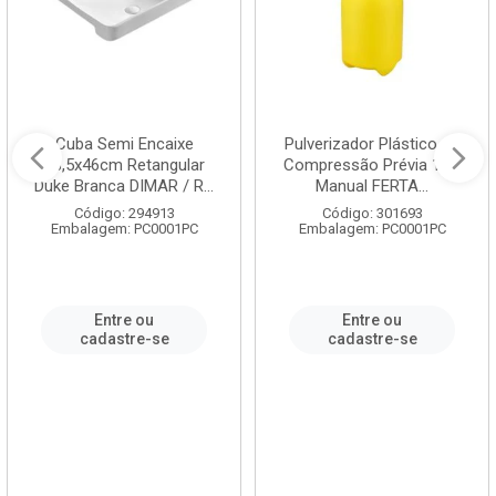
Cuba Semi Encaixe
Pulverizador Plástico de
58,5x46cm Retangular
Compressão Prévia 1,5L
Duke Branca DIMAR / R...
Manual FERTA...
Código: 294913
Código: 301693
Embalagem: PC0001PC
Embalagem: PC0001PC
Entre ou
Entre ou
cadastre-se
cadastre-se