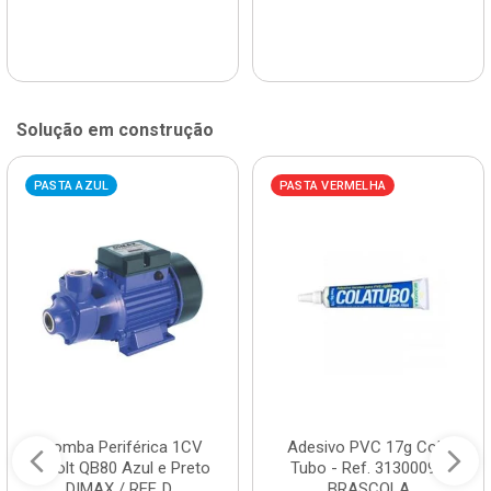
Solução em construção
PASTA AZUL
PASTA VERMELHA
Bomba Periférica 1CV
Adesivo PVC 17g Cola
Bivolt QB80 Azul e Preto
Tubo - Ref. 3130009 -
DIMAX / REF. D...
BRASCOLA