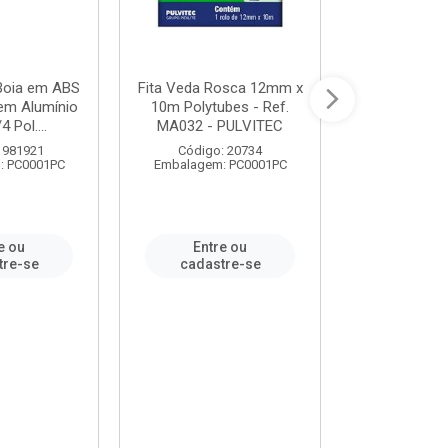
 Boia em ABS
Fita Veda Rosca 12mm x
Tê Soldável
em Alumínio
10m Polytubes - Ref.
Ref.222002
4 Pol....
MA032 - PULVITEC
 981921
Código: 20734
Código:
: PC0001PC
Embalagem: PC0001PC
Embalagem:
e ou
Entre ou
Entr
tre-se
cadastre-se
cadast