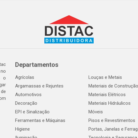
Departamentos
tac
 no
Agrícolas
Louças e Metais
o o
gar
Argamassas e Rejuntes
Materiais de Construçã
 de
Automotivos
Materiais Elétricos
com
Decoração
Materiais Hidráulicos
EPI e Sinalização
Móveis
Ferramentas e Máquinas
Pisos e Revestimentos
Higiene
Portas, Janelas e Ferra
Iluminação
Tecnologia e Segurança