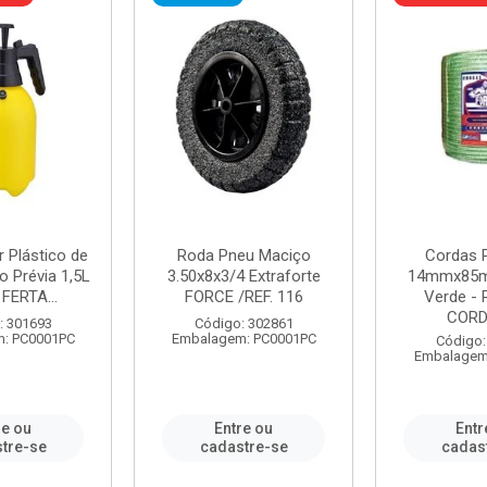
r Plástico de
Roda Pneu Maciço
Cordas P
 Prévia 1,5L
3.50x8x3/4 Extraforte
14mmx85m
FERTA...
FORCE /REF. 116
Verde - 
CORDA
: 301693
Código: 302861
: PC0001PC
Embalagem: PC0001PC
Código:
Embalagem
re ou
Entre ou
Entr
tre-se
cadastre-se
cadas