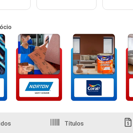
ócio
idos
Títulos