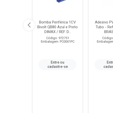
ável em PVC
Bomba Periférica 1CV
Adesivo P
ORTLEV / REF.
Bivolt QB80 Azul e Preto
Tubo - Ref
10129
DIMAX / REF. D...
BRA
: 995336
Código: 972751
Código
m: PC0001PC
Embalagem: PC0001PC
Embalagem
re ou
Entre ou
Ent
stre-se
cadastre-se
cadas