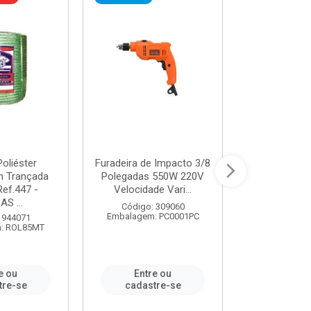
oliéster
Furadeira de Impacto 3/8
Tomada em B
 Trançada
Polegadas 550W 220V
2P+T 20A Ne
Ref.447 -
Velocidade Vari...
/ REF. 
S ...
Código: 309060
Código:
Embalagem: PC0001PC
Embalagem:
 944071
: ROL85MT
e ou
Entre ou
Entr
tre-se
cadastre-se
cadast