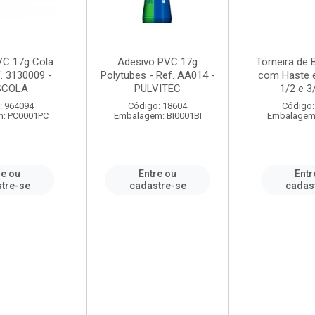
VC 17g Cola
Adesivo PVC 17g
Torneira de
. 3130009 -
Polytubes - Ref. AA014 -
com Haste 
SCOLA
PULVITEC
1/2 e 3/
: 964094
Código: 18604
Código:
: PC0001PC
Embalagem: BI0001BI
Embalagem
re ou
Entre ou
Entr
tre-se
cadastre-se
cadas