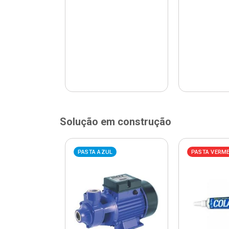
Solução em construção
ELHA
PASTA AZUL
PASTA VERM