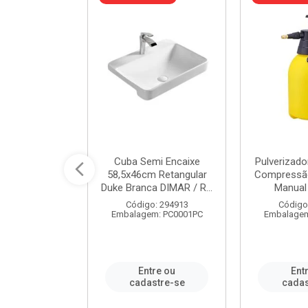
 Rede Aço
Cuba Semi Encaixe
Pulverizado
0 Zincado 12
58,5x46cm Retangular
Compressão
f.91610 - ...
Duke Branca DIMAR / R...
Manual 
o: 18790
Código: 294913
Código
m: SC0012PA
Embalagem: PC0001PC
Embalagem
re ou
Entre ou
Ent
stre-se
cadastre-se
cadas