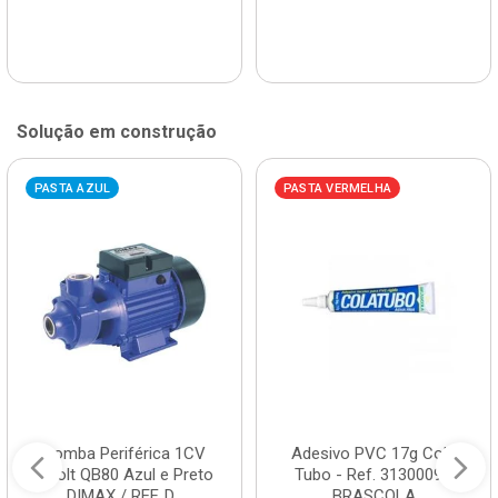
Solução em construção
PASTA AZUL
PASTA VERMELHA
Bomba Periférica 1CV
Adesivo PVC 17g Cola
Bivolt QB80 Azul e Preto
Tubo - Ref. 3130009 -
DIMAX / REF. D...
BRASCOLA