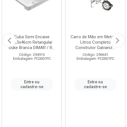
Cuba Semi Encaixe
Carro de Mão em Metal 60
58,5x46cm Retangular
Litros Completo
Duke Branca DIMAR / R...
Construtor Galvaniz...
Código: 294913
Código: 296641
Embalagem: PC0001PC
Embalagem: PC0001PC
Entre ou
Entre ou
cadastre-se
cadastre-se