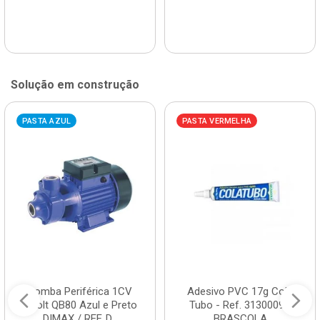
Solução em construção
PASTA AZUL
PASTA VERMELHA
Bomba Periférica 1CV
Adesivo PVC 17g Cola
Bivolt QB80 Azul e Preto
Tubo - Ref. 3130009 -
DIMAX / REF. D...
BRASCOLA