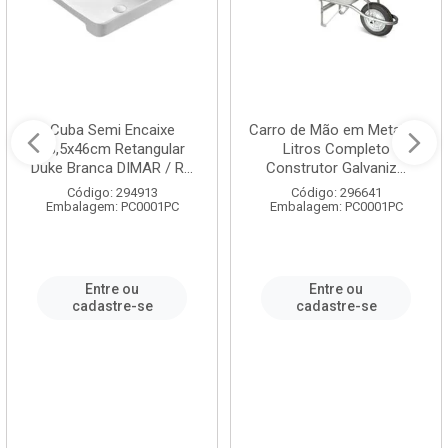
Cuba Semi Encaixe
Carro de Mão em Metal 60
58,5x46cm Retangular
Litros Completo
Duke Branca DIMAR / R...
Construtor Galvaniz...
Código: 294913
Código: 296641
Embalagem: PC0001PC
Embalagem: PC0001PC
Entre ou
Entre ou
cadastre-se
cadastre-se