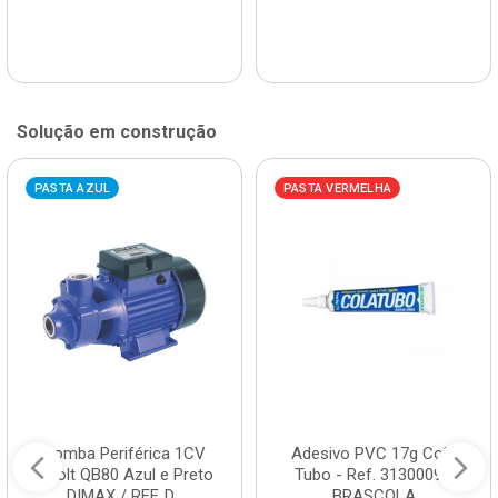
Solução em construção
PASTA AZUL
PASTA VERMELHA
Bomba Periférica 1CV
Adesivo PVC 17g Cola
Bivolt QB80 Azul e Preto
Tubo - Ref. 3130009 -
DIMAX / REF. D...
BRASCOLA