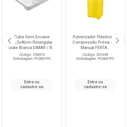
Cuba Semi Encaixe
Pulverizador Plástico de
58,5x46cm Retangular
Compressão Prévia 1,5L
Duke Branca DIMAR / R...
Manual FERTA...
Código: 294913
Código: 301693
Embalagem: PC0001PC
Embalagem: PC0001PC
Entre ou
Entre ou
cadastre-se
cadastre-se