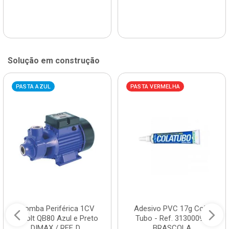
Solução em construção
PASTA AZUL
PASTA VERMELHA
Bomba Periférica 1CV
Adesivo PVC 17g Cola
Bivolt QB80 Azul e Preto
Tubo - Ref. 3130009 -
DIMAX / REF. D...
BRASCOLA