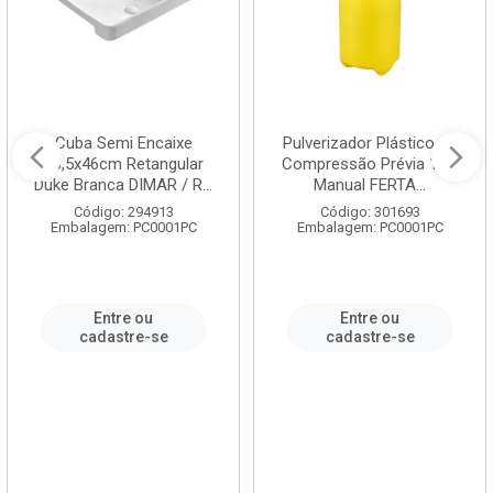
Cuba Semi Encaixe
Pulverizador Plástico de
58,5x46cm Retangular
Compressão Prévia 1,5L
Duke Branca DIMAR / R...
Manual FERTA...
Código: 294913
Código: 301693
Embalagem: PC0001PC
Embalagem: PC0001PC
Entre ou
Entre ou
cadastre-se
cadastre-se